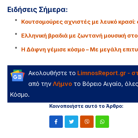
Ειδήσεις Σήμερα:
Κουτσομούρες αχνιστές με λευκό κρασί: 
Ελληνική βραδιά με ζωντανή μουσική στο
Η Δάφνη γέμισε κόσμο – Με μεγάλη επιτυ
Ακολουθήστε το
LimnosReport.gr - 
από την
Λήμνο
το Βόρειο Αιγαίο, όλες
Κόσμο.
Κοινοποιήστε αυτό το Άρθρο: