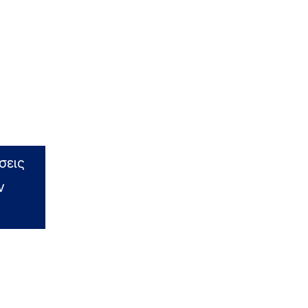
σεις
ν