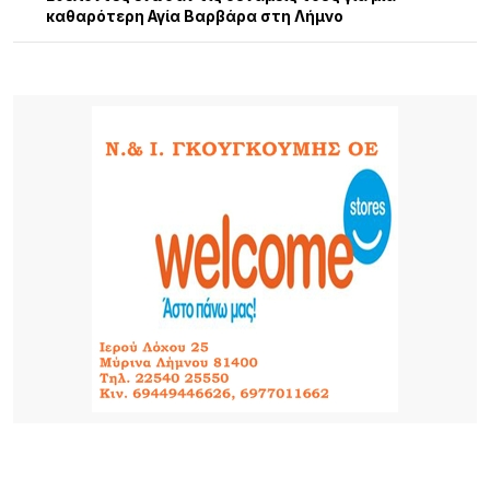
καθαρότερη Αγία Βαρβάρα στη Λήμνο
19 ΏΡΕΣ ΠΡΙΝ
Αεροδρόμιο Αθήνας: Νέα άνοδος 4,7% στην
επιβατική κίνηση τον Ιούλιο – Στα 19,68 εκατ. οι
επιβάτες στο επτάμηνο
22 ΏΡΕΣ ΠΡΙΝ
Όταν τα παιδιά γίνονται παράδειγμα: Συγκινητική
πρωτοβουλία αγάπης στη Νέα Μάδυτο
22 ΏΡΕΣ ΠΡΙΝ
Η Νατάσσα Μποφίλιου έφτασε στη Λήμνο – Θερμή
υποδοχή από τους αθλητές του ΑΟ Ηφαιστίας
πριν τη μεγάλη αποψινή συναυλία(Βίντεο)
22 ΏΡΕΣ ΠΡΙΝ
Τουρισμός για Όλους 2026: Σήμερα ανοίγει η
πλατφόρμα – Ποια ΑΦΜ προηγούνται στις
αιτήσεις