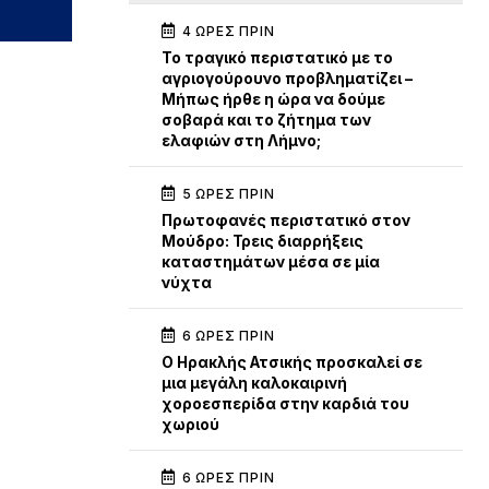
4 ΏΡΕΣ ΠΡΙΝ
Το τραγικό περιστατικό με το
αγριογούρουνο προβληματίζει –
Μήπως ήρθε η ώρα να δούμε
σοβαρά και το ζήτημα των
ελαφιών στη Λήμνο;
5 ΏΡΕΣ ΠΡΙΝ
Πρωτοφανές περιστατικό στον
Μούδρο: Τρεις διαρρήξεις
καταστημάτων μέσα σε μία
νύχτα
6 ΏΡΕΣ ΠΡΙΝ
Ο Ηρακλής Ατσικής προσκαλεί σε
μια μεγάλη καλοκαιρινή
χοροεσπερίδα στην καρδιά του
χωριού
6 ΏΡΕΣ ΠΡΙΝ