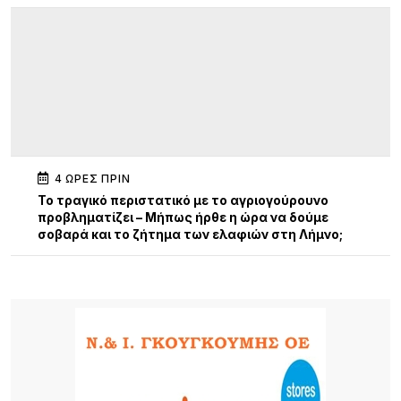
4 ΏΡΕΣ ΠΡΙΝ
Το τραγικό περιστατικό με το αγριογούρουνο
προβληματίζει – Μήπως ήρθε η ώρα να δούμε
σοβαρά και το ζήτημα των ελαφιών στη Λήμνο;
5 ΏΡΕΣ ΠΡΙΝ
Πρωτοφανές περιστατικό στον Μούδρο: Τρεις
διαρρήξεις καταστημάτων μέσα σε μία νύχτα
6 ΏΡΕΣ ΠΡΙΝ
Ο Ηρακλής Ατσικής προσκαλεί σε μια μεγάλη
καλοκαιρινή χοροεσπερίδα στην καρδιά του