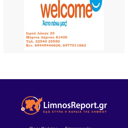
χωριού
6 ΏΡΕΣ ΠΡΙΝ
Για δεύτερη φορά φέτος ο Χρήστος Νέζος στη
Λήμνο – Οι φημισμένες «Μακαρόνες στς
Αγκαριώνες» ταξιδεύουν σε όλη την Ελλάδα
7 ΏΡΕΣ ΠΡΙΝ
Λουκέτα της ΑΑΔΕ σε επιχειρήσεις της Λήμνου
μετά από αιφνιδιαστικούς ελέγχους