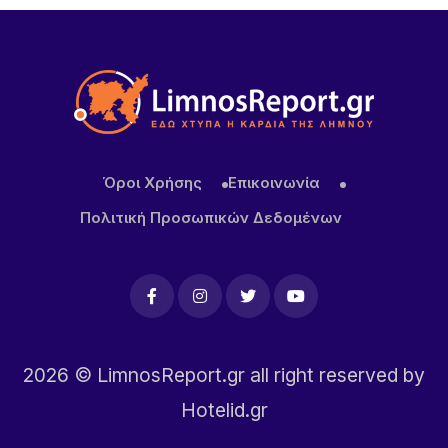
11 ΏΡΕΣ ΠΡΙΝ
Πανηγύρι στα Σβέρδια: Η Δάφνη κρατά ζωντανή
την παράδοση
11 ΏΡΕΣ ΠΡΙΝ
Ακρίβεια: Το μοσχάρι «εκτοξεύτηκε» κατά 28,4%
από τα τέλη του 2024
Όροι Χρήσης
Επικοινωνία
Πολιτική Προσωπικών Δεδομένων
2026
© LimnosReport.gr all right reserved by
Hotelid.gr