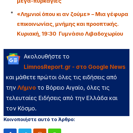
μέγα-πυρκαγιές
«Λημνιοί όπου κι αν ζούμε» – Μια γέφυρα
επικοινωνίας, μνήμης και προοπτικής.
Κυριακή, 19:30 Γυμνάσιο Λιβαδοχωρίου
Ακολουθήστε το
LimnosReport.gr - στο Google News
και μάθετε πρώτοι όλες τις ειδήσεις από
την
Λήμνο
το Βόρειο Αιγαίο, όλες τις
τελευταίες Ειδήσεις από την Ελλάδα και
τον Κόσμο.
Κοινοποιήστε αυτό το Άρθρο: