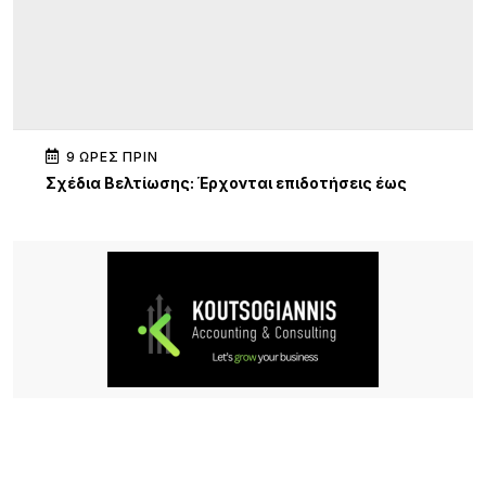
9 ΏΡΕΣ ΠΡΙΝ
Σχέδια Βελτίωσης: Έρχονται επιδοτήσεις έως
70% για επενδύσεις αγροτών και συλλογικών
σχημάτων – Σημαντική ευκαιρία και για τη Λήμνο
9 ΏΡΕΣ ΠΡΙΝ
Κύκλος Ομιλιών για τα 100 χρόνια της Νέας
Κούταλης Ιστορία, προσωπικότητες και
συλλογική μνήμη 9, 10 Αυγούστου 2026 |
Αποθήκη, Μύρινα
10 ΏΡΕΣ ΠΡΙΝ
Νέα τουρκική πρόκληση στο Αιγαίο – Η Λήμνος στο
επίκεντρο των εξελίξεων