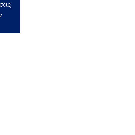
σεις
ν