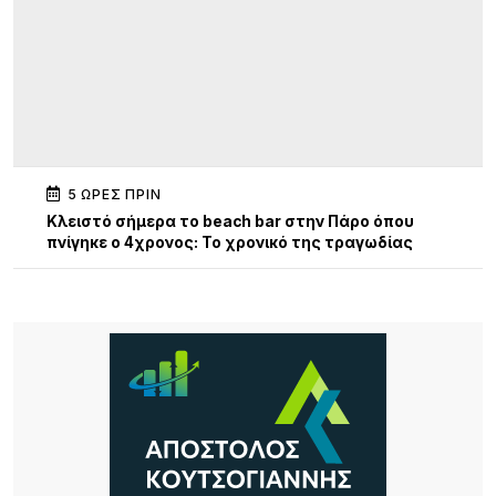
5 ΏΡΕΣ ΠΡΙΝ
Κλειστό σήμερα το beach bar στην Πάρο όπου
πνίγηκε ο 4χρονος: Το χρονικό της τραγωδίας
5 ΏΡΕΣ ΠΡΙΝ
13η Γιορτή Μελιού: Μια μεγάλη γιορτή γεμάτη
παράδοση, γεύσεις και ανθρώπους
6 ΏΡΕΣ ΠΡΙΝ
Τρεις συλλήψεις σε Λέσβο και Κορινθία για
πρόκληση πυρκαγιών από αμέλεια