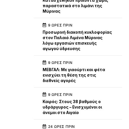
Κατασχέθηκαν προϊόντα χωρίς
παραστατικά στο λιμάνι της
Μύρινας
9 ΏΡΕΣ ΠΡΙΝ
Προσωρινή διακοπή κυκλοφορίας
στον Παλαιό Λιμένα Μύρινας
λόγω εργασιών επισκευής
αγωγού ύδρευσης
9 ΏΡΕΣ ΠΡΙΝ
ΜΕΒΓΑΛ: Με γιαούρτι και φέτα
ενισχύει τη θέση της στις
διεθνείς αγορές
9 ΏΡΕΣ ΠΡΙΝ
Καιρός: Στους 38 βαθμούς ο
υδράργυρος – Ενισχυμένοι οι
άνεμοι στο Αιγαίο
24 ΏΡΕΣ ΠΡΙΝ