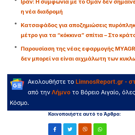
Iράν: Η συμφωνία με το Ομάν δεν σημαίν
η νέα διαδρομή
Κατσαφάδος για αποζημιώσεις πυρόπληκτ
μέτρο για τα “κόκκινα” σπίτια – Στο κρά
Παρουσίαση της νέας εφαρμογής MYAGRO
δεν μπορεί να είναι αιχμάλωτη των κυκ
Ακολουθήστε το
LimnosReport.gr - 
από την
Λήμνο
το Βόρειο Αιγαίο, όλες
Κόσμο.
Κοινοποιήστε αυτό το Άρθρο: