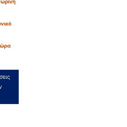
σωρινή
νικό
χώρα
σεις
ν