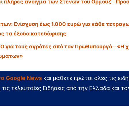
ει πλήρες άνοιγμα των Στενών του Ορμούζ – Προ
ων: Ενίσχυση έως 1.000 ευρώ για κάθε τετραγω
τος τα έξοδα κατεδάφισης
 για τους αγρότες από τον Πρωθυπουργό – «Η 
λωμάτων»
στο Google News
και μάθετε πρώτοι όλες τις ειδή
 τις τελευταίες Ειδήσεις από την Ελλάδα και το