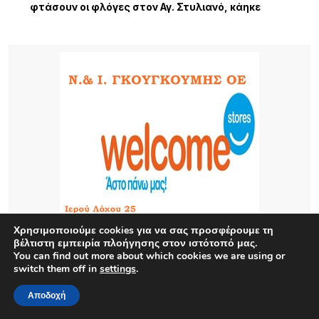
φτάσουν οι φλόγες στον Αγ. Στυλιανό, κάηκε
κτηνοτροφική μονάδα – 112 για εκκένωση
3 ΏΡΕΣ ΠΡΙΝ
Ειδικό Ηλεκτρονικό Μητρώο για τα Πολιτιστικά
Σωματεία Β. Αιγαίου
3 ΏΡΕΣ ΠΡΙΝ
Πολιτιστικός Σύλλογος Νέας Κούταλης
«Νόστος»: Αναβίωση της παραδοσιακής
επεξεργασίας σφουγγαριών στη Νέα Κούταλη/
Πέμπτη 13 Αυγούστου, 19:30 .
4 ΏΡΕΣ ΠΡΙΝ
Χρησιμοποιούμε cookies για να σας προσφέρουμε τη
Ο Σύλλογος Φίλων της Παλιάς Μητρόπολης για
βέλτιστη εμπειρία πλοήγησης στον ιστότοπό μας.
την ακύρωση εκτέλεση του έργου «Συντήρηση –
You can find out more about which cookies we are using or
ανακατασκευή περίφραξης του οικοπέδου της
switch them off in
settings
.
Μητρόπολης Μύρινας Λήμνου.
Αποδοχή
6 ΏΡΕΣ ΠΡΙΝ