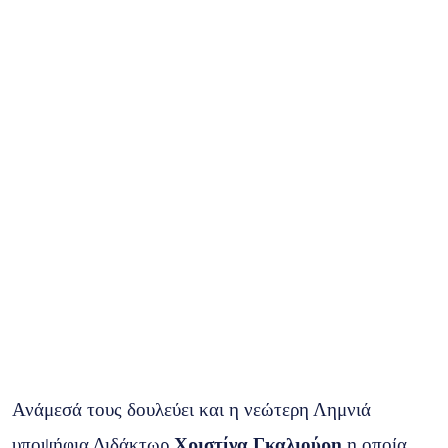
Ανάμεσά τους δουλεύει και η νεώτερη Λημνιά
υποψήφια Διδάκτωρ
Χριστίνα Γκαλιούρη
η οποία