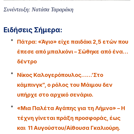
Συνέντευξη: Νατάσα Ταραράκη
Ειδήσεις Σήμερα:
Πάτρα: «Άγιο» είχε παιδάκι 2,5 ετών που
έπεσε από μπαλκόνι – Σώθηκε από ένα…
δέντρο
Νίκος Καλογερόπουλος……’Στο
κάμπινγκ”, ο ρόλος του Μάιμου δεν
υπήρχε στο αρχικό σενάριο.
«Μια Παλέτα Αγάπης για τη Λήμνο» – Η
τέχνη γίνεται πράξη προσφοράς, έως
και 11 Αυγούστου/Αίθουσα Γκαλιούρη.