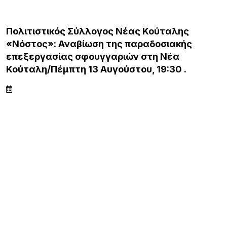
ΛΗΜΝΟΣ
Ο Σύλλογος Φίλων της Παλιάς Μητρόπο
για την ακύρωση εκτέλεση του έργου
«Συντήρηση – ανακατασκευή περίφραξης
οικοπέδου της Μητρόπολης Μύρινας Λήμ