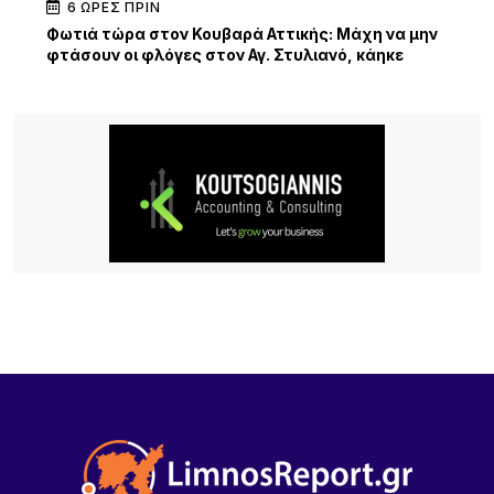
6 ΏΡΕΣ ΠΡΙΝ
Φωτιά τώρα στον Κουβαρά Αττικής: Μάχη να μην
φτάσουν οι φλόγες στον Αγ. Στυλιανό, κάηκε
κτηνοτροφική μονάδα – 112 για εκκένωση
6 ΏΡΕΣ ΠΡΙΝ
Ειδικό Ηλεκτρονικό Μητρώο για τα Πολιτιστικά
Σωματεία Β. Αιγαίου
6 ΏΡΕΣ ΠΡΙΝ
Πολιτιστικός Σύλλογος Νέας Κούταλης
«Νόστος»: Αναβίωση της παραδοσιακής
επεξεργασίας σφουγγαριών στη Νέα Κούταλη/
Πέμπτη 13 Αυγούστου, 19:30 .
6 ΏΡΕΣ ΠΡΙΝ
Ο Σύλλογος Φίλων της Παλιάς Μητρόπολης για
την ακύρωση εκτέλεση του έργου «Συντήρηση –
ανακατασκευή περίφραξης του οικοπέδου της
Μητρόπολης Μύρινας Λήμνου.