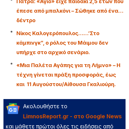
Πάτρα: «Άγιο» είχε παιδάκι 2,5 ετών που
έπεσε από μπαλκόνι – Σώθηκε από ένα…
δέντρο
Νίκος Καλογερόπουλος……’Στο
κάμπινγκ”, ο ρόλος του Μάιμου δεν
υπήρχε στο αρχικό σενάριο.
«Μια Παλέτα Αγάπης για τη Λήμνο» – Η
τέχνη γίνεται πράξη προσφοράς, έως
και 11 Αυγούστου/Αίθουσα Γκαλιούρη.
Ακολουθήστε το
LimnosReport.gr - στο Google News
και μάθετε πρώτοι όλες τις ειδήσεις από