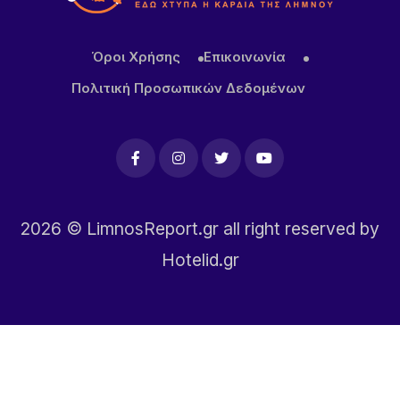
9 ΏΡΕΣ ΠΡΙΝ
Καιρός σήμερα: Με σχεδόν 40άρια και ισχυρά
Όροι Χρήσης
Επικοινωνία
μελτέμια η έξοδος του Δεκαπεντάγουστου
Πολιτική Προσωπικών Δεδομένων
2026
© LimnosReport.gr all right reserved by
Hotelid.gr