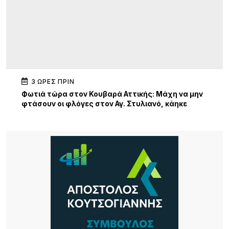
3 ΏΡΕΣ ΠΡΙΝ
Φωτιά τώρα στον Κουβαρά Αττικής: Μάχη να μην
φτάσουν οι φλόγες στον Αγ. Στυλιανό, κάηκε
κτηνοτροφική μονάδα – 112 για εκκένωση
4 ΏΡΕΣ ΠΡΙΝ
Ειδικό Ηλεκτρονικό Μητρώο για τα Πολιτιστικά
Σωματεία Β. Αιγαίου
4 ΏΡΕΣ ΠΡΙΝ
Πολιτιστικός Σύλλογος Νέας Κούταλης
«Νόστος»: Αναβίωση της παραδοσιακής
επεξεργασίας σφουγγαριών στη Νέα Κούταλη/
Πέμπτη 13 Αυγούστου, 19:30 .