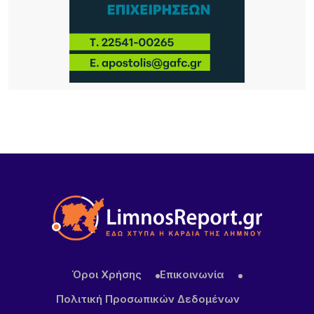
4 ΏΡΕΣ ΠΡΙΝ
Ο Σύλλογος Φίλων της Παλιάς Μητρόπολης για
την ακύρωση εκτέλεση του έργου «Συντήρηση –
ανακατασκευή περίφραξης του οικοπέδου της
Μητρόπολης Μύρινας Λήμνου.
6 ΏΡΕΣ ΠΡΙΝ
Καιρός σήμερα: Με σχεδόν 40άρια και ισχυρά
μελτέμια η έξοδος του Δεκαπεντάγουστου
Όροι Χρήσης
Επικοινωνία
Πολιτική Προσωπικών Δεδομένων