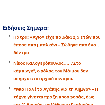
Ειδήσεις Σήμερα:
Πάτρα: «Άγιο» είχε παιδάκι 2,5 ετών που
έπεσε από μπαλκόνι – Σώθηκε από ένα…
δέντρο
Νίκος Καλογερόπουλος……’Στο
κάμπινγκ”, ο ρόλος του Μάιμου δεν
υπήρχε στο αρχικό σενάριο.
«Μια Παλέτα Αγάπης για τη Λήμνο» – Η
τέχνη γίνεται πράξη προσφοράς, έως
και 11 Αυγούστου/Αίθουσα Γκαλιούρη.