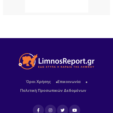
22 ΏΡΕΣ ΠΡΙΝ
Προσωρινή διακοπή κυκλοφορίας στον Παλαιό
Λιμένα Μύρινας λόγω εργασιών επισκευής αγωγού
ύδρευσης
22 ΏΡΕΣ ΠΡΙΝ
ΜΕΒΓΑΛ: Με γιαούρτι και φέτα ενισχύει τη θέση
της στις διεθνείς αγορές
Όροι Χρήσης
Επικοινωνία
Πολιτική Προσωπικών Δεδομένων