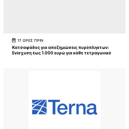
17 ΏΡΕΣ ΠΡΙΝ
Κατσαφάδος για αποζημιώσεις πυρόπληκτων:
Ενίσχυση έως 1.000 ευρώ για κάθε τετραγωνικό
μέτρο για τα “κόκκινα” σπίτια – Στο κράτος τα
έξοδα κατεδάφισης
17 ΏΡΕΣ ΠΡΙΝ
Παρουσίαση της νέας εφαρμογής MYAGRO για
τους αγρότες από τον Πρωθυπουργό – «Η χώρα
δεν μπορεί να είναι αιχμάλωτη των κυκλωμάτων»
18 ΏΡΕΣ ΠΡΙΝ
Κατασχέθηκαν προϊόντα χωρίς παραστατικά στο
λιμάνι της Μύρινας