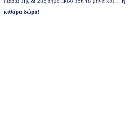
παιδιά 1ης & 2ας δημοτικού 35€ το μήνα και…
η
κιθάρα δώρο!