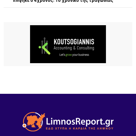
πνίγηκε ο 4χρονος: Το χρονικό της τραγωδίας
5 ΏΡΕΣ ΠΡΙΝ
13η Γιορτή Μελιού: Μια μεγάλη γιορτή γεμάτη
παράδοση, γεύσεις και ανθρώπους
5 ΏΡΕΣ ΠΡΙΝ
Τρεις συλλήψεις σε Λέσβο και Κορινθία για
πρόκληση πυρκαγιών από αμέλεια
6 ΏΡΕΣ ΠΡΙΝ
Καιρός: Ζέστη με 32 βαθμούς και ισχυροί βοριάδες
έως 7 μποφόρ σήμερα 9/8
19 ΏΡΕΣ ΠΡΙΝ
Αποκαθίσταται σταδιακά η υδροδότηση στο
Πλατύ