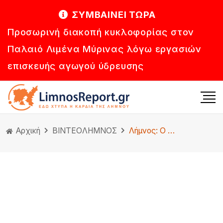
ΣΥΜΒΑΙΝΕΙ ΤΩΡΑ
Προσωρινή διακοπή κυκλοφορίας στον
Παλαιό Λιμένα Μύρινας λόγω εργασιών
επισκευής αγωγού ύδρευσης
Αρχική
ΒΙΝΤΕΟ
ΛΗΜΝΟΣ
Λήμνος: Ο Άγιος Φανούριος είχε την τιμητική του στα Λύχνα! (βίντεο-φωτο)