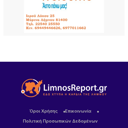
1 ΗΜΈΡΑ ΠΡΙΝ
Εθελοντές ένωσαν τις δυνάμεις τους για μια
καθαρότερη Αγία Βαρβάρα στη Λήμνο
1 ΗΜΈΡΑ ΠΡΙΝ
Αεροδρόμιο Αθήνας: Νέα άνοδος 4,7% στην
επιβατική κίνηση τον Ιούλιο – Στα 19,68 εκατ. οι
επιβάτες στο επτάμηνο
Όροι Χρήσης
Επικοινωνία
Πολιτική Προσωπικών Δεδομένων