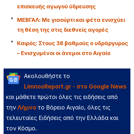
επισκευής αγωγού ύδρευσης
ΜΕΒΓΑΛ: Με γιαούρτι και φέτα ενισχύει
τη θέση της στις διεθνείς αγορές
Καιρός: Στους 38 βαθμούς ο υδράργυρος
– Ενισχυμένοι οι άνεμοι στο Αιγαίο
Ακολουθήστε το
LimnosReport.gr - στο Google News
και μάθετε πρώτοι όλες τις ειδήσεις από
την
Λήμνο
το Βόρειο Αιγαίο, όλες τις
τελευταίες Ειδήσεις από την Ελλάδα και
τον Κόσμο.