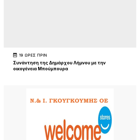
19 ΏΡΕΣ ΠΡΙΝ
Συνάντηση της Δημάρχου Λήμνου με την
οικογένεια Μπούμπουρα
20 ΏΡΕΣ ΠΡΙΝ
Σ.Α.Ε.Κ. Λήμνου: Μια χρονιά γεμάτη δράσεις,
συνεργασίες και διακρίσεις
24 ΏΡΕΣ ΠΡΙΝ
«Όταν η Αγάπη Πλημμυρίζει την Πόλη»: Συναυλία
ελπίδας, πίστης και προσφοράς από την Ιερά
Μητρόπολη Λήμνου