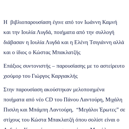
Η βιβλιοπαρουσίαση έγινε από τον Ιωάννη Καμνή
και την Ιουλία Λυγδά, ποιήματα από την συλλογή
διάβασαν η Ιουλία Λυγδά και η Ελένη Τσιγιάννη αλλά
και ο ίδιος ο Κώστας Μπακλατζής
Επάξιος συντονιστής – παρουσίασης με το αστείρευτο
χιούμορ του Γιώργος Καργιακλής
Στην παρουσίαση ακούστηκαν μελοποιημένα
ποιήματα από νέο CD του Πάνου Λαντούρη, Μιχάλη
Πισιλη και Μπάμπη Λαντούρη, “Μεγάλοι Έρωτες” σε
στίχους του Κώστα Μπακλατζή όπου σολίστ είναι ο