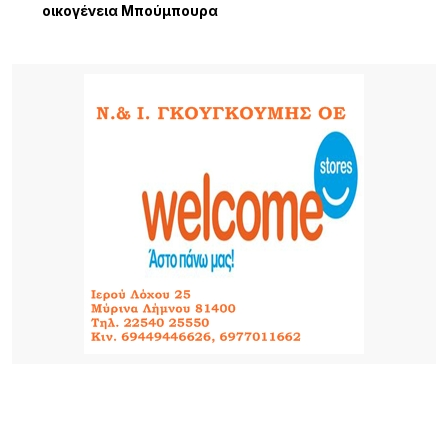
οικογένεια Μπούμπουρα
20 ΏΡΕΣ ΠΡΙΝ
Σ.Α.Ε.Κ. Λήμνου: Μια χρονιά γεμάτη δράσεις,
συνεργασίες και διακρίσεις
24 ΏΡΕΣ ΠΡΙΝ
«Όταν η Αγάπη Πλημμυρίζει την Πόλη»: Συναυλία
ελπίδας, πίστης και προσφοράς από την Ιερά
Μητρόπολη Λήμνου
1 ΗΜΈΡΑ ΠΡΙΝ
Εθελοντές ένωσαν τις δυνάμεις τους για μια
καθαρότερη Αγία Βαρβάρα στη Λήμνο
1 ΗΜΈΡΑ ΠΡΙΝ
Αεροδρόμιο Αθήνας: Νέα άνοδος 4,7% στην
επιβατική κίνηση τον Ιούλιο – Στα 19,68 εκατ. οι
επιβάτες στο επτάμηνο