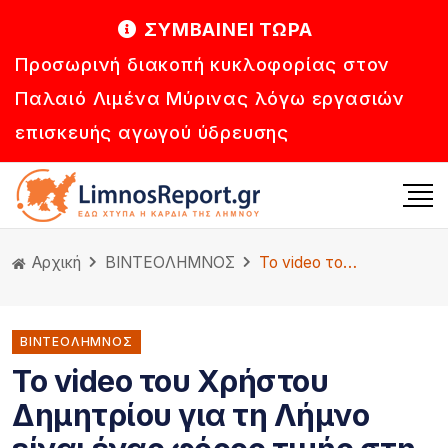
ΣΥΜΒΑΙΝΕΙ ΤΩΡΑ
Προσωρινή διακοπή κυκλοφορίας στον
Παλαιό Λιμένα Μύρινας λόγω εργασιών
επισκευής αγωγού ύδρευσης
Αρχική
ΒΙΝΤΕΟ
ΛΗΜΝΟΣ
Το video του Χρήστου Δημητρίου για τη Λήμνο είναι ένας φόρος τιμής στη γενέτειρά του!
ΒΙΝΤΕΟΛΗΜΝΟΣ
Το video του Χρήστου
Δημητρίου για τη Λήμνο