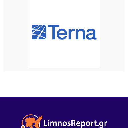
Αιγαίο: Νέες ξενοδοχειακές επενδύσεις σε Λήμνο,
Λέσβο και Σάμο, από πολυτελή resorts μέχρι
διεθνή brands φιλοξενίας
18 ΏΡΕΣ ΠΡΙΝ
Κορυφώνεται το κύμα αφίξεων στη Λήμνο –
Γεμάτα τα πλοία, ξεκινά η μεγάλη έξοδος του
Δεκαπενταύγουστου
18 ΏΡΕΣ ΠΡΙΝ
15 Χρόνια «Μακαρόνες στσ’
Αγκαρυώνες».Σάββατο 8 Αυγούστου,
21 ΏΡΕΣ ΠΡΙΝ
Διεθνής κινητικότητα Erasmus+ εκπαιδευτικών
του ΕΠΑΛ Μύρινας στην Κίνα