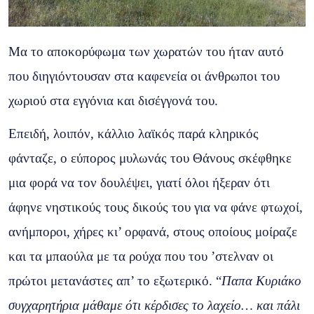
Μα το αποκορύφωμα των χωρατών του ήταν αυτό
που διηγιόντουσαν στα καφενεία οι άνθρωποι του
χωριού στα εγγόνια και δισέγγονά του.
Επειδή, λοιπόν, κάλλιο λαϊκός παρά κληρικός
φάνταζε, ο εύπορος μυλωνάς του Θάνους σκέφθηκε
μια φορά να τον δουλέψει, γιατί όλοι ήξεραν ότι
άφηνε νηστικούς τους δικούς του για να φάνε φτωχοί,
ανήμποροι, χήρες κι’ ορφανά, στους οποίους μοίραζε
και τα μπαούλα με τα ρούχα που του ’στελναν οι
πρώτοι μετανάστες απ’ το εξωτερικό. “
Παπα Κυριάκο
συγχαρητήρια μάθαμε ότι κέρδισες το λαχείο… και πάλι