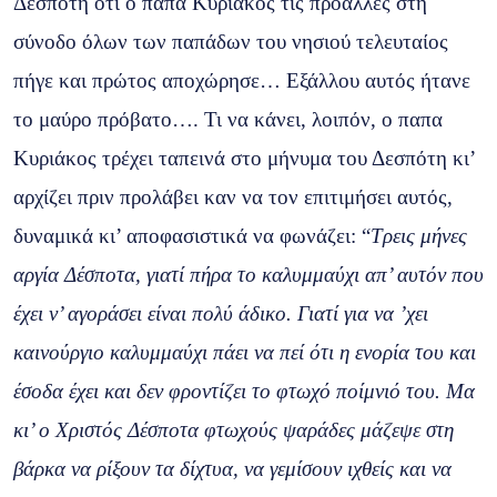
Δεσπότη ότι ο παπα Κυριάκος τις προάλλες στη
σύνοδο όλων των παπάδων του νησιού τελευταίος
πήγε και πρώτος αποχώρησε… Εξάλλου αυτός ήτανε
το μαύρο πρόβατο…. Τι να κάνει, λοιπόν, ο παπα
Κυριάκος τρέχει ταπεινά στο μήνυμα του Δεσπότη κι’
αρχίζει πριν προλάβει καν να τον επιτιμήσει αυτός,
δυναμικά κι’ αποφασιστικά να φωνάζει: “
Τρεις μήνες
αργία Δέσποτα, γιατί πήρα το καλυμμαύχι απ’ αυτόν που
έχει ν’ αγοράσει είναι πολύ άδικο. Γιατί για να ’χει
καινούργιο καλυμμαύχι πάει να πεί ότι η ενορία του και
έσοδα έχει και δεν φροντίζει το φτωχό ποίμνιό του. Μα
κι’ ο Χριστός Δέσποτα φτωχούς ψαράδες μάζεψε στη
βάρκα να ρίξουν τα δίχτυα, να γεμίσουν ιχθείς και να