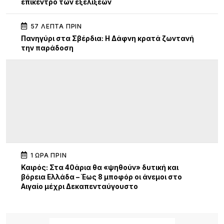
επίκεντρο των εξελίξεων
57 ΛΕΠΤΆ ΠΡΙΝ
Πανηγύρι στα Σβέρδια: Η Δάφνη κρατά ζωντανή
την παράδοση
1 ΏΡΑ ΠΡΙΝ
Καιρός: Στα 40άρια θα «ψηθούν» δυτική και
βόρεια Ελλάδα – Έως 8 μποφόρ οι άνεμοι στο
Αιγαίο μέχρι Δεκαπενταύγουστο
15 ΏΡΕΣ ΠΡΙΝ
Μεγάλα projects για τον τουρισμό στο Βόρειο