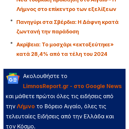
Λήμνος στο επίκεντρο των εξελίξεων
Πανηγύρι στα Σβέρδια: Η Δάφνη κρατά
ζωντανή την παράδοση
Ακρίβεια: Το μοσχάρι «εκτοξεύτηκε»
κατά 28,4% από τα τέλη του 2024
Ακολουθήστε το
LimnosReport.gr - στο Google News
και μάθετε πρώτοι όλες τις ειδήσεις από
την
Λήμνο
το Βόρειο Αιγαίο, όλες τις
τελευταίες Ειδήσεις από την Ελλάδα και
τον Κόσμο.