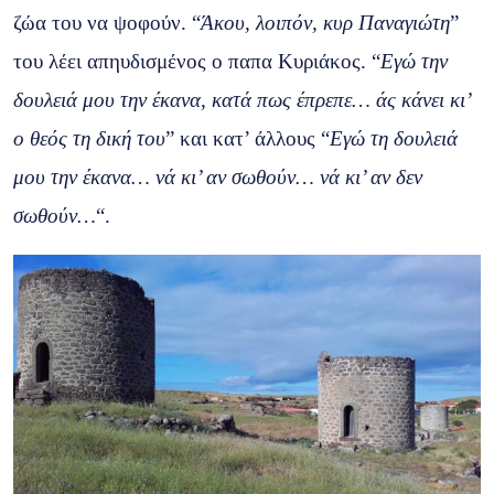
ζώα του να ψοφούν. “
Άκου, λοιπόν, κυρ Παναγιώτη
”
του λέει απηυδισμένος ο παπα Κυριάκος. “
Εγώ την
δουλειά μου την έκανα, κατά πως έπρεπε… άς κάνει κι’
ο θεός τη δική του
” και κατ’ άλλους “
Εγώ τη δουλειά
μου την έκανα… νά κι’ αν σωθούν… νά κι’ αν δεν
σωθούν…
“.