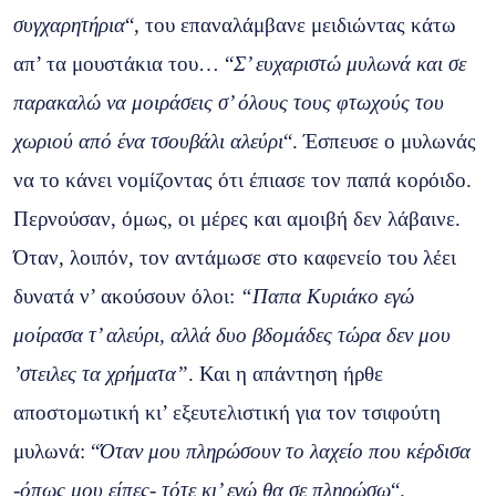
συγχαρητήρια
“, του επαναλάμβανε μειδιώντας κάτω
απ’ τα μουστάκια του… “
Σ’ ευχαριστώ μυλωνά και σε
παρακαλώ να μοιράσεις σ’ όλους τους φτωχούς του
χωριού από ένα τσουβάλι αλεύρι
“. Έσπευσε ο μυλωνάς
να το κάνει νομίζοντας ότι έπιασε τον παπά κορόιδο.
Περνούσαν, όμως, οι μέρες και αμοιβή δεν λάβαινε.
Όταν, λοιπόν, τον αντάμωσε στο καφενείο του λέει
δυνατά ν’ ακούσουν όλοι:
“Παπα Κυριάκο εγώ
μοίρασα τ’ αλεύρι, αλλά δυο βδομάδες τώρα δεν μου
’στειλες τα χρήματα”
. Και η απάντηση ήρθε
αποστομωτική κι’ εξευτελιστική για τον τσιφούτη
μυλωνά: “
Όταν μου πληρώσουν το λαχείο που κέρδισα
-όπως μου είπες- τότε κι’ εγώ θα σε πληρώσω
“.