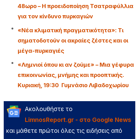
48ωρο – Η προειδοποίηση Τσατραφύλλια
για τον κίνδυνο πυρκαγιών
«Νέα κλιματική πραγματικότητα»: Τι
σηματοδοτούν οι ακραίες ζέστες και οι
μέγα-πυρκαγιές
«Λημνιοί όπου κι αν ζούμε» – Μια γέφυρα
επικοινωνίας, μνήμης και προοπτικής.
Κυριακή, 19:30 Γυμνάσιο Λιβαδοχωρίου
Ακολουθήστε το
LimnosReport.gr - στο Google News
και μάθετε πρώτοι όλες τις ειδήσεις από