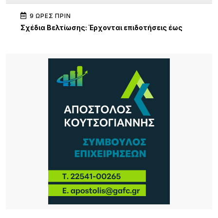
9 ΏΡΕΣ ΠΡΙΝ
Σχέδια Βελτίωσης: Έρχονται επιδοτήσεις έως
70% για επενδύσεις αγροτών και συλλογικών
σχημάτων – Σημαντική ευκαιρία και για τη Λήμνο
9 ΏΡΕΣ ΠΡΙΝ
Κύκλος Ομιλιών για τα 100 χρόνια της Νέας
Κούταλης Ιστορία, προσωπικότητες και
συλλογική μνήμη 9, 10 Αυγούστου 2026 |
Αποθήκη, Μύρινα
10 ΏΡΕΣ ΠΡΙΝ
Νέα τουρκική πρόκληση στο Αιγαίο – Η Λήμνος στο
επίκεντρο των εξελίξεων
10 ΏΡΕΣ ΠΡΙΝ
Πανηγύρι στα Σβέρδια: Η Δάφνη κρατά ζωντανή
την παράδοση