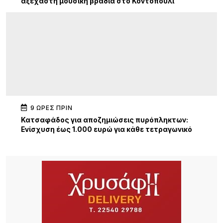
αξέχαστη μουσική βραδιά στο Κοντοπούλι
9 ΏΡΕΣ ΠΡΙΝ
Κατσαφάδος για αποζημιώσεις πυρόπληκτων:
Ενίσχυση έως 1.000 ευρώ για κάθε τετραγωνικό
μέτρο για τα “κόκκινα” σπίτια – Στο κράτος τα
έξοδα κατεδάφισης
9 ΏΡΕΣ ΠΡΙΝ
Παρουσίαση της νέας εφαρμογής MYAGRO για
τους αγρότες από τον Πρωθυπουργό – «Η χώρα
δεν μπορεί να είναι αιχμάλωτη των κυκλωμάτων»