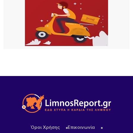
10 ΏΡΕΣ ΠΡΙΝ
Κατασχέθηκαν προϊόντα χωρίς παραστατικά στο
λιμάνι της Μύρινας
14 ΏΡΕΣ ΠΡΙΝ
Προσωρινή διακοπή κυκλοφορίας στον Παλαιό
Λιμένα Μύρινας λόγω εργασιών επισκευής αγωγού
ύδρευσης
14 ΏΡΕΣ ΠΡΙΝ
ΜΕΒΓΑΛ: Με γιαούρτι και φέτα ενισχύει τη θέση
της στις διεθνείς αγορές
Όροι Χρήσης
Επικοινωνία