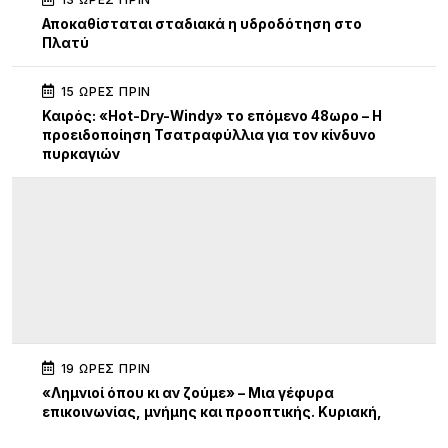
Αποκαθίσταται σταδιακά η υδροδότηση στο
Πλατύ
15 ΏΡΕΣ ΠΡΙΝ
Καιρός: «Hot-Dry-Windy» το επόμενο 48ωρο – Η
προειδοποίηση Τσατραφύλλια για τον κίνδυνο
πυρκαγιών
19 ΏΡΕΣ ΠΡΙΝ
«Λημνιοί όπου κι αν ζούμε» – Μια γέφυρα
επικοινωνίας, μνήμης και προοπτικής. Κυριακή,
19:30 Γυμνάσιο Λιβαδοχωρίου