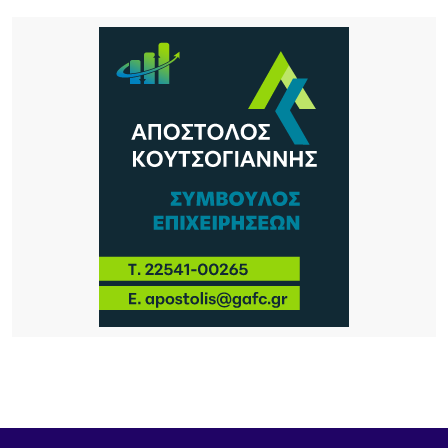
23 ΏΡΕΣ ΠΡΙΝ
Σχέδια Βελτίωσης: Έρχονται επιδοτήσεις έως
70% για επενδύσεις αγροτών και συλλογικών
σχημάτων – Σημαντική ευκαιρία και για τη Λήμνο
23 ΏΡΕΣ ΠΡΙΝ
Κύκλος Ομιλιών για τα 100 χρόνια της Νέας
Κούταλης Ιστορία, προσωπικότητες και
συλλογική μνήμη 9, 10 Αυγούστου 2026 |
Αποθήκη, Μύρινα
1 ΗΜΈΡΑ ΠΡΙΝ
Νέα τουρκική πρόκληση στο Αιγαίο – Η Λήμνος στο
επίκεντρο των εξελίξεων
1 ΗΜΈΡΑ ΠΡΙΝ
Πανηγύρι στα Σβέρδια: Η Δάφνη κρατά ζωντανή
την παράδοση