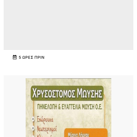
5 ΏΡΕΣ ΠΡΙΝ
Πανηγύρι στα Σβέρδια: Η Δάφνη κρατά ζωντανή
την παράδοση
5 ΏΡΕΣ ΠΡΙΝ
Ακρίβεια: Το μοσχάρι «εκτοξεύτηκε» κατά 28,4%
από τα τέλη του 2024
5 ΏΡΕΣ ΠΡΙΝ
Καιρός: Στα 40άρια θα «ψηθούν» δυτική και
βόρεια Ελλάδα – Έως 8 μποφόρ οι άνεμοι στο
Αιγαίο μέχρι Δεκαπενταύγουστο