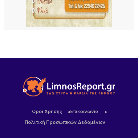
19 ΏΡΕΣ ΠΡΙΝ
Μεγάλα projects για τον τουρισμό στο Βόρειο
Αιγαίο: Νέες ξενοδοχειακές επενδύσεις σε Λήμνο,
Λέσβο και Σάμο, από πολυτελή resorts μέχρι
διεθνή brands φιλοξενίας
22 ΏΡΕΣ ΠΡΙΝ
Κορυφώνεται το κύμα αφίξεων στη Λήμνο –
Γεμάτα τα πλοία, ξεκινά η μεγάλη έξοδος του
Δεκαπενταύγουστου
Όροι Χρήσης
Επικοινωνία
Πολιτική Προσωπικών Δεδομένων