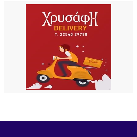
Πληρώνονται οι επιβάτες, παραμένουν
απλήρωτοι οι επιχειρηματίες: Τα δύο πρόσωπα
του Μεταφορικού Ισοδυνάμου
6 ΏΡΕΣ ΠΡΙΝ
Το τραγικό περιστατικό με το αγριογούρουνο
προβληματίζει – Μήπως ήρθε η ώρα να δούμε
σοβαρά και το ζήτημα των ελαφιών στη Λήμνο;
7 ΏΡΕΣ ΠΡΙΝ
Πρωτοφανές περιστατικό στον Μούδρο: Τρεις
διαρρήξεις καταστημάτων μέσα σε μία νύχτα
8 ΏΡΕΣ ΠΡΙΝ
Ο Ηρακλής Ατσικής προσκαλεί σε μια μεγάλη
καλοκαιρινή χοροεσπερίδα στην καρδιά του
χωριού