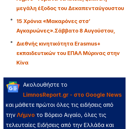
μεγάλη έξοδος του Δεκαπενταύγουστου
15 Χρόνια «Μακαρόνες στσ’
Αγκαρυώνες».Σάββατο 8 Αυγούστου,
Διεθνής κινητικότητα Erasmus+
εκπαιδευτικών του ΕΠΑΛ Μύρινας στην
Κίνα
Ακολουθήστε το
LimnosReport.gr - στο Google News
και μάθετε πρώτοι όλες τις ειδήσεις από
την
Λήμνο
το Βόρειο Αιγαίο, όλες τις
τελευταίες Ειδήσεις από την Ελλάδα και