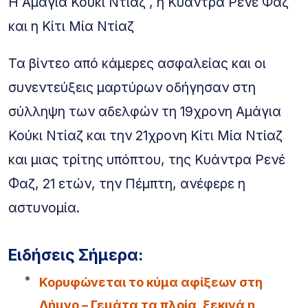
H Αμάγια Κούκι Ντίαζ , η Κυάντρα Ρενέ Φαζ
και η Κίτι Μία Ντίαζ
Τα βίντεο από κάμερες ασφαλείας και οι
συνεντεύξεις μαρτύρων οδήγησαν στη
σύλληψη των αδελφών τη 19χρονη Αμάγια
Κούκι Ντίαζ και την 21χρονη Κίτι Μία Ντίαζ
και μιας τρίτης υπόπτου, της Κυάντρα Ρενέ
Φαζ, 21 ετών, την Πέμπτη, ανέφερε η
αστυνομία.
Ειδήσεις Σήμερα:
Κορυφώνεται το κύμα αφίξεων στη
Λήμνο – Γεμάτα τα πλοία, ξεκινά η