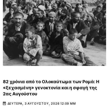
ΚΌΣΜΟΣ
Μόνο ένας στους τρεις Αμερικανούς στ
τον πόλεμο των ΗΠΑ εναντίον του Ιράν.
ά: Η
της
ΤΡΊΤΗ, 28 ΙΟΥΛΊΟΥ, 2026 9:12 ΠΜ