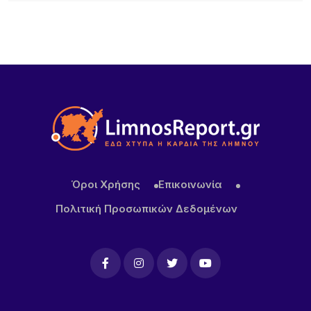
12 ΏΡΕΣ ΠΡΙΝ
Κατασχέθηκαν προϊόντα χωρίς παραστατικά στο
λιμάνι της Μύρινας
16 ΏΡΕΣ ΠΡΙΝ
Προσωρινή διακοπή κυκλοφορίας στον Παλαιό
Λιμένα Μύρινας λόγω εργασιών επισκευής αγωγού
ύδρευσης
17 ΏΡΕΣ ΠΡΙΝ
ΜΕΒΓΑΛ: Με γιαούρτι και φέτα ενισχύει τη θέση
της στις διεθνείς αγορές
Όροι Χρήσης
Επικοινωνία
Πολιτική Προσωπικών Δεδομένων