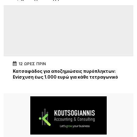
12 ΏΡΕΣ ΠΡΙΝ
Κατσαφάδος για αποζημιώσεις πυρόπληκτων:
Ενίσχυση έως 1.000 ευρώ για κάθε τετραγωνικό
μέτρο για τα “κόκκινα” σπίτια – Στο κράτος τα
έξοδα κατεδάφισης
12 ΏΡΕΣ ΠΡΙΝ
Παρουσίαση της νέας εφαρμογής MYAGRO για
τους αγρότες από τον Πρωθυπουργό – «Η χώρα
δεν μπορεί να είναι αιχμάλωτη των κυκλωμάτων»