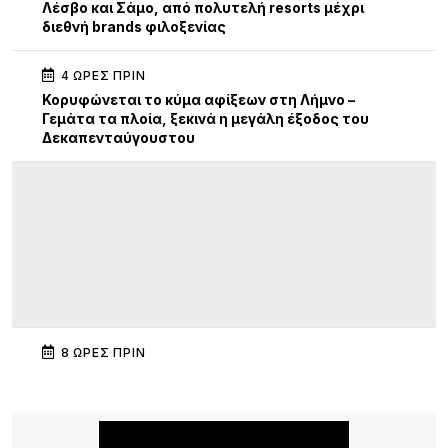
Λέσβο και Σάμο, από πολυτελή resorts μέχρι
διεθνή brands φιλοξενίας
4 ΏΡΕΣ ΠΡΙΝ
Κορυφώνεται το κύμα αφίξεων στη Λήμνο –
Γεμάτα τα πλοία, ξεκινά η μεγάλη έξοδος του
Δεκαπενταύγουστου
8 ΏΡΕΣ ΠΡΙΝ
Διεθνής κινητικότητα Erasmus+ εκπαιδευτικών
του ΕΠΑΛ Μύρινας στην Κίνα
8 ΏΡΕΣ ΠΡΙΝ