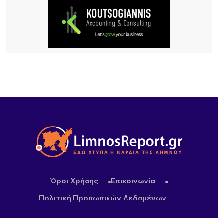
Λήμνος: Προγραμματισμένες διακοπές ρεύματος
8 ΏΡΕΣ ΠΡΙΝ
Πληρώνονται οι επιβάτες, παραμένουν
απλήρωτοι οι επιχειρηματίες: Τα δύο πρόσωπα
του Μεταφορικού Ισοδυνάμου
10 ΏΡΕΣ ΠΡΙΝ
Το τραγικό περιστατικό με το αγριογούρουνο
προβληματίζει – Μήπως ήρθε η ώρα να δούμε
σοβαρά και το ζήτημα των ελαφιών στη Λήμνο;
10 ΏΡΕΣ ΠΡΙΝ
Πρωτοφανές περιστατικό στον Μούδρο: Τρεις
διαρρήξεις καταστημάτων μέσα σε μία νύχτα
Όροι Χρήσης
Επικοινωνία
Πολιτική Προσωπικών Δεδομένων