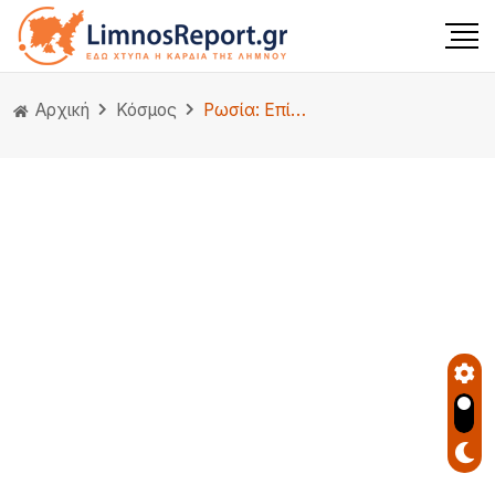
Αρχική
Κόσμος
Ρωσία: Επίθεση ουκρανικών drones στη Μόσχα – Τρεις νεκροί, 17 τραυματίες