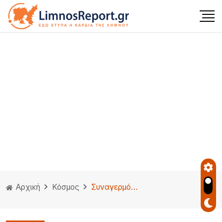
Αρχική
Κόσμος
Συναγερμός με νοροϊό στη Γαλλία: Σε καραντίνα κρουαζιερόπλοιο με 1.700 άτομα στο λιμάνι του Μπορντό