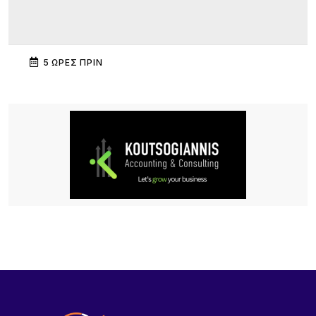
5 ΏΡΕΣ ΠΡΙΝ
Πανηγύρι στα Σβέρδια: Η Δάφνη κρατά ζωντανή
την παράδοση
5 ΏΡΕΣ ΠΡΙΝ
Ακρίβεια: Το μοσχάρι «εκτοξεύτηκε» κατά 28,4%
από τα τέλη του 2024
5 ΏΡΕΣ ΠΡΙΝ
Καιρός: Στα 40άρια θα «ψηθούν» δυτική και
βόρεια Ελλάδα – Έως 8 μποφόρ οι άνεμοι στο
Αιγαίο μέχρι Δεκαπενταύγουστο
19 ΏΡΕΣ ΠΡΙΝ
Μεγάλα projects για τον τουρισμό στο Βόρειο
Αιγαίο: Νέες ξενοδοχειακές επενδύσεις σε Λήμνο,
Λέσβο και Σάμο, από πολυτελή resorts μέχρι