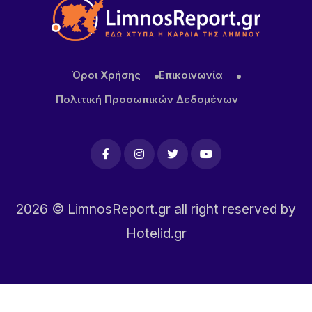
διεθνή brands φιλοξενίας
22 ΏΡΕΣ ΠΡΙΝ
Κορυφώνεται το κύμα αφίξεων στη Λήμνο –
Όροι Χρήσης
Επικοινωνία
Γεμάτα τα πλοία, ξεκινά η μεγάλη έξοδος του
Δεκαπενταύγουστου
Πολιτική Προσωπικών Δεδομένων
2026
© LimnosReport.gr all right reserved by
Hotelid.gr