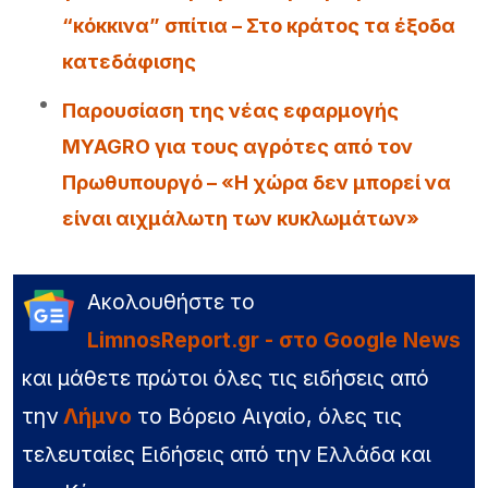
“κόκκινα” σπίτια – Στο κράτος τα έξοδα
κατεδάφισης
Παρουσίαση της νέας εφαρμογής
MYAGRO για τους αγρότες από τον
Πρωθυπουργό – «Η χώρα δεν μπορεί να
είναι αιχμάλωτη των κυκλωμάτων»
Ακολουθήστε το
LimnosReport.gr - στο Google News
και μάθετε πρώτοι όλες τις ειδήσεις από
την
Λήμνο
το Βόρειο Αιγαίο, όλες τις
τελευταίες Ειδήσεις από την Ελλάδα και