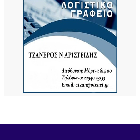
7 ΏΡΕΣ ΠΡΙΝ
Προσωρινή διακοπή κυκλοφορίας στον Παλαιό
Λιμένα Μύρινας λόγω εργασιών επισκευής αγωγού
ύδρευσης
7 ΏΡΕΣ ΠΡΙΝ
ΜΕΒΓΑΛ: Με γιαούρτι και φέτα ενισχύει τη θέση
της στις διεθνείς αγορές
7 ΏΡΕΣ ΠΡΙΝ
Καιρός: Στους 38 βαθμούς ο υδράργυρος –
Ενισχυμένοι οι άνεμοι στο Αιγαίο
22 ΏΡΕΣ ΠΡΙΝ
Συνάντηση της Δημάρχου Λήμνου με την
οικογένεια Μπούμπουρα