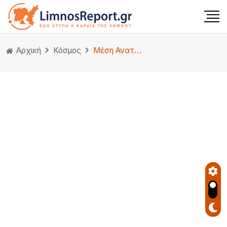
Αρχική
Κόσμος
Μέση Ανατολή: Ο Τραμπ μιλάει για «πολλά σημεία συμφωνίας» με το Ιράν, όμως η Τεχεράνη διαψεύδει