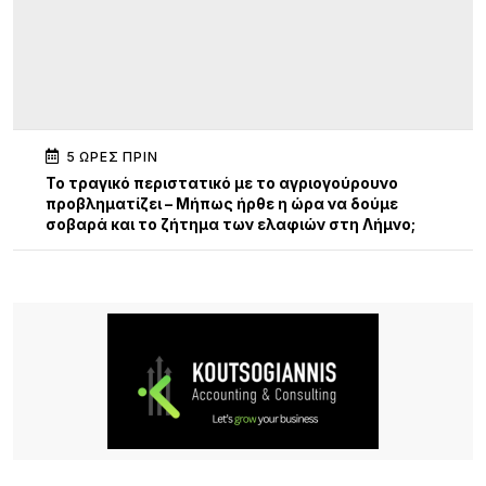
5 ΏΡΕΣ ΠΡΙΝ
Το τραγικό περιστατικό με το αγριογούρουνο
προβληματίζει – Μήπως ήρθε η ώρα να δούμε
σοβαρά και το ζήτημα των ελαφιών στη Λήμνο;
5 ΏΡΕΣ ΠΡΙΝ
Πρωτοφανές περιστατικό στον Μούδρο: Τρεις
διαρρήξεις καταστημάτων μέσα σε μία νύχτα
6 ΏΡΕΣ ΠΡΙΝ
Ο Ηρακλής Ατσικής προσκαλεί σε μια μεγάλη
καλοκαιρινή χοροεσπερίδα στην καρδιά του
χωριού