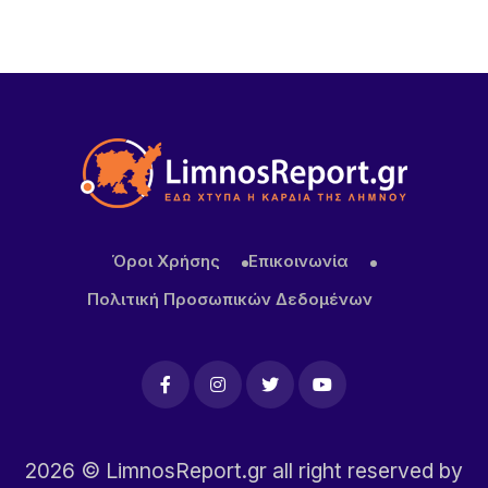
6 ΏΡΕΣ ΠΡΙΝ
Για δεύτερη φορά φέτος ο Χρήστος Νέζος στη
Λήμνο – Οι φημισμένες «Μακαρόνες στς
Αγκαριώνες» ταξιδεύουν σε όλη την Ελλάδα
7 ΏΡΕΣ ΠΡΙΝ
Λουκέτα της ΑΑΔΕ σε επιχειρήσεις της Λήμνου
μετά από αιφνιδιαστικούς ελέγχους
Όροι Χρήσης
Επικοινωνία
Πολιτική Προσωπικών Δεδομένων
2026
© LimnosReport.gr all right reserved by