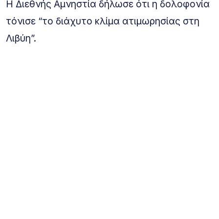
Η Διεθνής Αμνηστία δήλωσε ότι η δολοφονία
τόνισε “το διάχυτο κλίμα ατιμωρησίας στη
Λιβύη”.