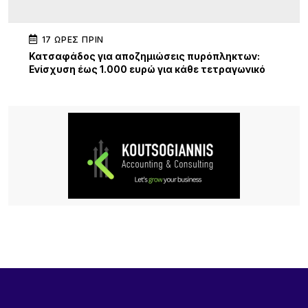
17 ΏΡΕΣ ΠΡΙΝ
Κατσαφάδος για αποζημιώσεις πυρόπληκτων:
Ενίσχυση έως 1.000 ευρώ για κάθε τετραγωνικό
μέτρο για τα “κόκκινα” σπίτια – Στο κράτος τα
έξοδα κατεδάφισης
17 ΏΡΕΣ ΠΡΙΝ
Παρουσίαση της νέας εφαρμογής MYAGRO για
τους αγρότες από τον Πρωθυπουργό – «Η χώρα
δεν μπορεί να είναι αιχμάλωτη των κυκλωμάτων»
18 ΏΡΕΣ ΠΡΙΝ
Κατασχέθηκαν προϊόντα χωρίς παραστατικά στο
λιμάνι της Μύρινας
22 ΏΡΕΣ ΠΡΙΝ
Προσωρινή διακοπή κυκλοφορίας στον Παλαιό
Λιμένα Μύρινας λόγω εργασιών επισκευής αγωγού