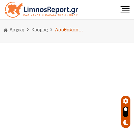
Αρχική
Κόσμος
Λαοθάλασσα στην κηδεία του Σαίφ αλ-Ισλάμ Καντάφι, που δολοφονήθηκε από αγνώστους. Οι περιγραφές σοκάρουν.