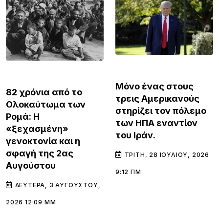
ΚΌΣΜΟΣ
ΚΌΣΜΟΣ
Μόνο ένας στους
82 χρόνια από το
τρεις Αμερικανούς
Ολοκαύτωμα των
στηρίζει τον πόλεμο
Ρομά: Η
των ΗΠΑ εναντίον
«ξεχασμένη»
του Ιράν.
γενοκτονία και η
σφαγή της 2ας
ΤΡΊΤΗ, 28 ΙΟΥΛΊΟΥ, 2026
Αυγούστου
9:12 ΠΜ
ΔΕΥΤΈΡΑ, 3 ΑΥΓΟΎΣΤΟΥ,
2026 12:09 ΜΜ