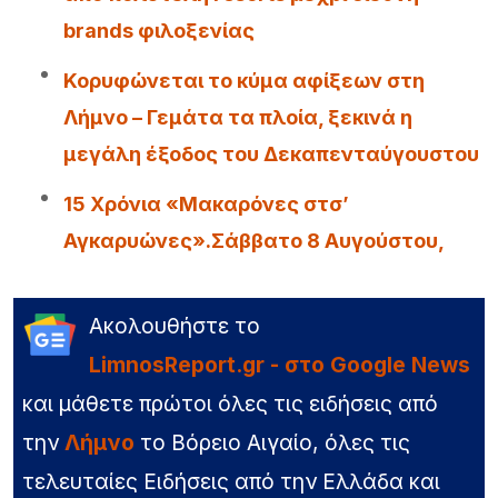
brands φιλοξενίας
Κορυφώνεται το κύμα αφίξεων στη
Λήμνο – Γεμάτα τα πλοία, ξεκινά η
μεγάλη έξοδος του Δεκαπενταύγουστου
15 Χρόνια «Μακαρόνες στσ’
Αγκαρυώνες».Σάββατο 8 Αυγούστου,
Ακολουθήστε το
LimnosReport.gr - στο Google News
και μάθετε πρώτοι όλες τις ειδήσεις από
την
Λήμνο
το Βόρειο Αιγαίο, όλες τις
τελευταίες Ειδήσεις από την Ελλάδα και