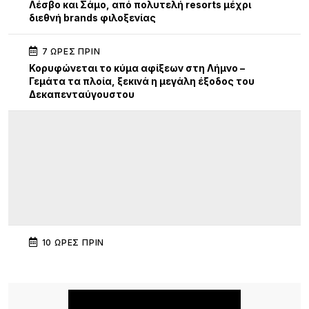
Λέσβο και Σάμο, από πολυτελή resorts μέχρι
διεθνή brands φιλοξενίας
7 ΏΡΕΣ ΠΡΙΝ
Κορυφώνεται το κύμα αφίξεων στη Λήμνο –
Γεμάτα τα πλοία, ξεκινά η μεγάλη έξοδος του
Δεκαπενταύγουστου
10 ΏΡΕΣ ΠΡΙΝ
Διεθνής κινητικότητα Erasmus+ εκπαιδευτικών
του ΕΠΑΛ Μύρινας στην Κίνα
10 ΏΡΕΣ ΠΡΙΝ