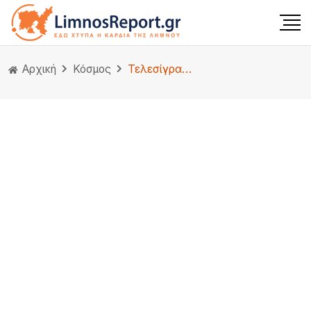
Αρχική
Κόσμος
Τελεσίγραφο Τραμπ στη Χαμάς: Δίνει διορία μέχρι την Κυριακή …αλλιώς έρχεται η κόλαση