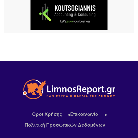
Λήμνος: Προγραμματισμένες διακοπές ρεύματος
11 ΏΡΕΣ ΠΡΙΝ
Πληρώνονται οι επιβάτες, παραμένουν
απλήρωτοι οι επιχειρηματίες: Τα δύο πρόσωπα
του Μεταφορικού Ισοδυνάμου
12 ΏΡΕΣ ΠΡΙΝ
Το τραγικό περιστατικό με το αγριογούρουνο
προβληματίζει – Μήπως ήρθε η ώρα να δούμε
σοβαρά και το ζήτημα των ελαφιών στη Λήμνο;
12 ΏΡΕΣ ΠΡΙΝ
Πρωτοφανές περιστατικό στον Μούδρο: Τρεις
διαρρήξεις καταστημάτων μέσα σε μία νύχτα
Όροι Χρήσης
Επικοινωνία
Πολιτική Προσωπικών Δεδομένων