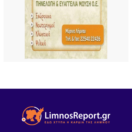
18 ΏΡΕΣ ΠΡΙΝ
Κορυφώνεται το κύμα αφίξεων στη Λήμνο –
Γεμάτα τα πλοία, ξεκινά η μεγάλη έξοδος του
Δεκαπενταύγουστου
18 ΏΡΕΣ ΠΡΙΝ
15 Χρόνια «Μακαρόνες στσ’
Αγκαρυώνες».Σάββατο 8 Αυγούστου,
22 ΏΡΕΣ ΠΡΙΝ
Διεθνής κινητικότητα Erasmus+ εκπαιδευτικών
του ΕΠΑΛ Μύρινας στην Κίνα