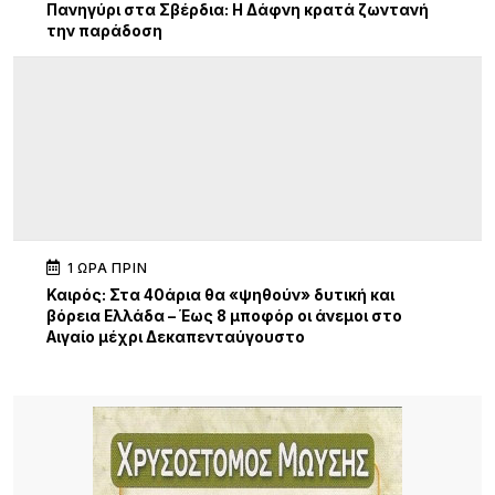
Πανηγύρι στα Σβέρδια: Η Δάφνη κρατά ζωντανή
την παράδοση
1 ΏΡΑ ΠΡΙΝ
Καιρός: Στα 40άρια θα «ψηθούν» δυτική και
βόρεια Ελλάδα – Έως 8 μποφόρ οι άνεμοι στο
Αιγαίο μέχρι Δεκαπενταύγουστο
15 ΏΡΕΣ ΠΡΙΝ
Μεγάλα projects για τον τουρισμό στο Βόρειο
Αιγαίο: Νέες ξενοδοχειακές επενδύσεις σε Λήμνο,
Λέσβο και Σάμο, από πολυτελή resorts μέχρι
διεθνή brands φιλοξενίας