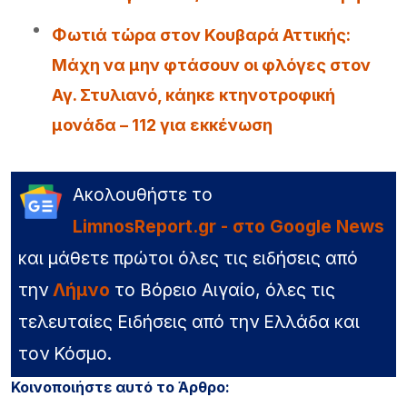
Φωτιά τώρα στον Κουβαρά Αττικής:
Μάχη να μην φτάσουν οι φλόγες στον
Αγ. Στυλιανό, κάηκε κτηνοτροφική
μονάδα – 112 για εκκένωση
Ακολουθήστε το
LimnosReport.gr - στο Google News
και μάθετε πρώτοι όλες τις ειδήσεις από
την
Λήμνο
το Βόρειο Αιγαίο, όλες τις
τελευταίες Ειδήσεις από την Ελλάδα και
τον Κόσμο.
Κοινοποιήστε αυτό το Άρθρο: