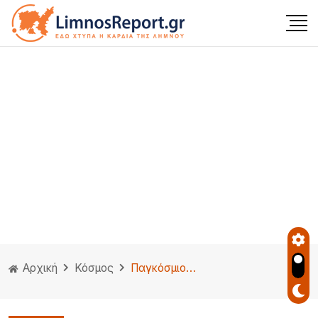
Αρχική
Κόσμος
Παγκόσμιος συναγερμός: Η Ευρώπη εξετάζει αποστολή στρατού στην Ουκρανία – Η απάντηση του Κρεμλίνου