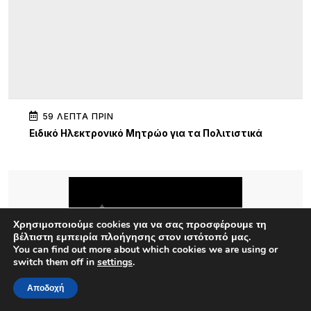
59 ΛΕΠΤΆ ΠΡΙΝ
Ειδικό Ηλεκτρονικό Μητρώο για τα Πολιτιστικά
Σωματεία Β. Αιγαίου
1 ΏΡΑ ΠΡΙΝ
Πολιτιστικός Σύλλογος Νέας Κούταλης
«Νόστος»: Αναβίωση της παραδοσιακής
Χρησιμοποιούμε cookies για να σας προσφέρουμε τη
επεξεργασίας σφουγγαριών στη Νέα Κούταλη/
βέλτιστη εμπειρία πλοήγησης στον ιστότοπό μας.
Πέμπτη 13 Αυγούστου, 19:30 .
You can find out more about which cookies we are using or
switch them off in
settings
.
1 ΏΡΑ ΠΡΙΝ
Ο Σύλλογος Φίλων της Παλιάς Μητρόπολης για
Αποδοχή
την ακύρωση εκτέλεση του έργου «Συντήρηση –