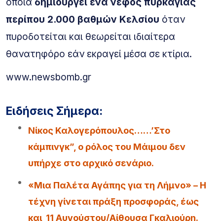
οποία
δημιουργεί ένα νέφος πυρκαγιάς
περίπου 2.000 βαθμών Κελσίου
όταν
πυροδοτείται και θεωρείται ιδιαίτερα
θανατηφόρο εάν εκραγεί μέσα σε κτίρια.
www.newsbomb.gr
Ειδήσεις Σήμερα:
Νίκος Καλογερόπουλος……’Στο
κάμπινγκ”, ο ρόλος του Μάιμου δεν
υπήρχε στο αρχικό σενάριο.
«Μια Παλέτα Αγάπης για τη Λήμνο» – Η
τέχνη γίνεται πράξη προσφοράς, έως
και 11 Αυγούστου/Αίθουσα Γκαλιούρη.