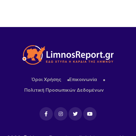
20 ΏΡΕΣ ΠΡΙΝ
Η Νατάσσα Μποφίλιου έφτασε στη Λήμνο – Θερμή
υποδοχή από τους αθλητές του ΑΟ Ηφαιστίας
πριν τη μεγάλη αποψινή συναυλία(Βίντεο)
20 ΏΡΕΣ ΠΡΙΝ
Τουρισμός για Όλους 2026: Σήμερα ανοίγει η
πλατφόρμα – Ποια ΑΦΜ προηγούνται στις
αιτήσεις
Όροι Χρήσης
Επικοινωνία
Πολιτική Προσωπικών Δεδομένων