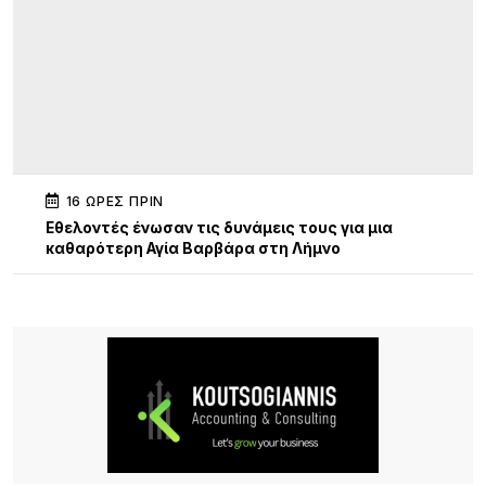
16 ΏΡΕΣ ΠΡΙΝ
Εθελοντές ένωσαν τις δυνάμεις τους για μια
καθαρότερη Αγία Βαρβάρα στη Λήμνο
17 ΏΡΕΣ ΠΡΙΝ
Αεροδρόμιο Αθήνας: Νέα άνοδος 4,7% στην
επιβατική κίνηση τον Ιούλιο – Στα 19,68 εκατ. οι
επιβάτες στο επτάμηνο
19 ΏΡΕΣ ΠΡΙΝ
Όταν τα παιδιά γίνονται παράδειγμα: Συγκινητική
πρωτοβουλία αγάπης στη Νέα Μάδυτο