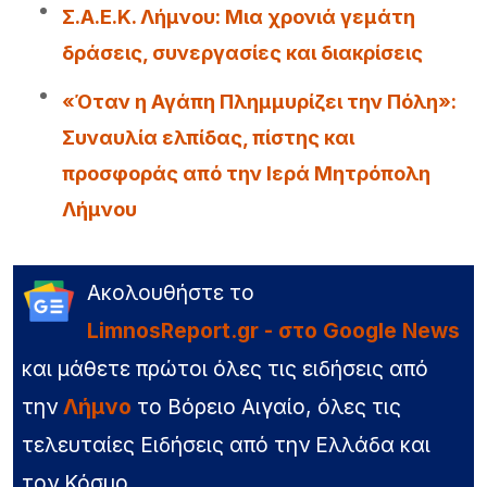
Σ.Α.Ε.Κ. Λήμνου: Μια χρονιά γεμάτη
δράσεις, συνεργασίες και διακρίσεις
«Όταν η Αγάπη Πλημμυρίζει την Πόλη»:
Συναυλία ελπίδας, πίστης και
προσφοράς από την Ιερά Μητρόπολη
Λήμνου
Ακολουθήστε το
LimnosReport.gr - στο Google News
και μάθετε πρώτοι όλες τις ειδήσεις από
την
Λήμνο
το Βόρειο Αιγαίο, όλες τις
τελευταίες Ειδήσεις από την Ελλάδα και
τον Κόσμο.