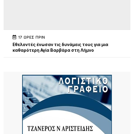
17 ΏΡΕΣ ΠΡΙΝ
Εθελοντές ένωσαν τις δυνάμεις τους για μια
καθαρότερη Αγία Βαρβάρα στη Λήμνο
17 ΏΡΕΣ ΠΡΙΝ
Αεροδρόμιο Αθήνας: Νέα άνοδος 4,7% στην
επιβατική κίνηση τον Ιούλιο – Στα 19,68 εκατ. οι
επιβάτες στο επτάμηνο
20 ΏΡΕΣ ΠΡΙΝ
Όταν τα παιδιά γίνονται παράδειγμα: Συγκινητική
πρωτοβουλία αγάπης στη Νέα Μάδυτο
20 ΏΡΕΣ ΠΡΙΝ
Η Νατάσσα Μποφίλιου έφτασε στη Λήμνο – Θερμή