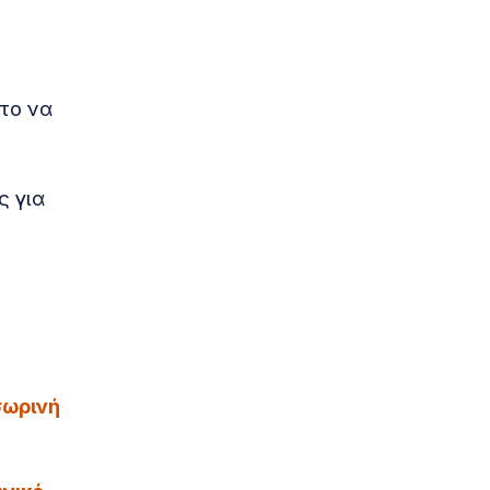
 το να
ς για
σωρινή