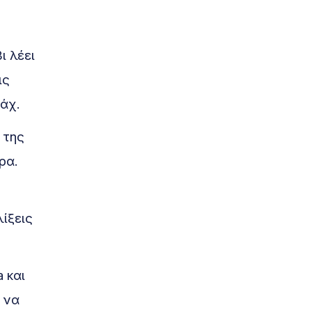
ι λέει
ις
άχ.
 της
ρα.
ίξεις
 και
 να