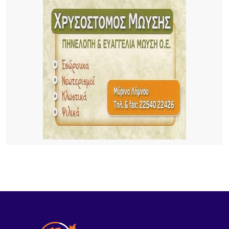
8 ΏΡΕΣ ΠΡΙΝ
Λήμνος: Προγραμματισμένες διακοπές ρεύματος
8 ΏΡΕΣ ΠΡΙΝ
Πληρώνονται οι επιβάτες, παραμένουν
απλήρωτοι οι επιχειρηματίες: Τα δύο πρόσωπα
του Μεταφορικού Ισοδυνάμου
9 ΏΡΕΣ ΠΡΙΝ
Το τραγικό περιστατικό με το αγριογούρουνο
προβληματίζει – Μήπως ήρθε η ώρα να δούμε
σοβαρά και το ζήτημα των ελαφιών στη Λήμνο;
10 ΏΡΕΣ ΠΡΙΝ
Πρωτοφανές περιστατικό στον Μούδρο: Τρεις
διαρρήξεις καταστημάτων μέσα σε μία νύχτα