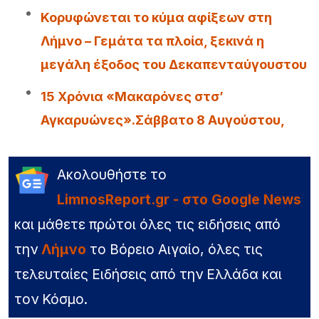
Κορυφώνεται το κύμα αφίξεων στη
Λήμνο – Γεμάτα τα πλοία, ξεκινά η
μεγάλη έξοδος του Δεκαπενταύγουστου
15 Χρόνια «Μακαρόνες στσ’
Αγκαρυώνες».Σάββατο 8 Αυγούστου,
Ακολουθήστε το
LimnosReport.gr - στο Google News
και μάθετε πρώτοι όλες τις ειδήσεις από
την
Λήμνο
το Βόρειο Αιγαίο, όλες τις
τελευταίες Ειδήσεις από την Ελλάδα και
τον Κόσμο.