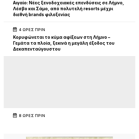
Αιγαίο: Νέες ξενοδοχειακές επενδύσεις σε Λήμνο,
Λέσβο και Σάμο, από πολυτελή resorts μέχρι
διεθνή brands φιλοξενίας
4 ΏΡΕΣ ΠΡΙΝ
Κορυφώνεται το κύμα αφίξεων στη Λήμνο –
Γεμάτα τα πλοία, ξεκινά η μεγάλη έξοδος του
Δεκαπενταύγουστου
8 ΏΡΕΣ ΠΡΙΝ
Διεθνής κινητικότητα Erasmus+ εκπαιδευτικών
του ΕΠΑΛ Μύρινας στην Κίνα