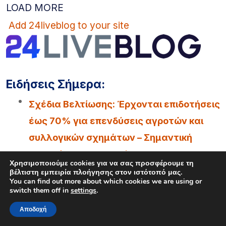
LOAD MORE
Add 24liveblog to your site
Ειδήσεις Σήμερα:
Σχέδια Βελτίωσης: Έρχονται επιδοτήσεις
έως 70% για επενδύσεις αγροτών και
συλλογικών σχημάτων – Σημαντική
ευκαιρία και για τη Λήμνο
Χρησιμοποιούμε cookies για να σας προσφέρουμε τη
βέλτιστη εμπειρία πλοήγησης στον ιστότοπό μας.
Κύκλος Ομιλιών για τα 100 χρόνια της
You can find out more about which cookies we are using or
switch them off in
settings
.
Νέας Κούταλης Ιστορία,
προσωπικότητες και συλλογική μνήμη 9,
Αποδοχή