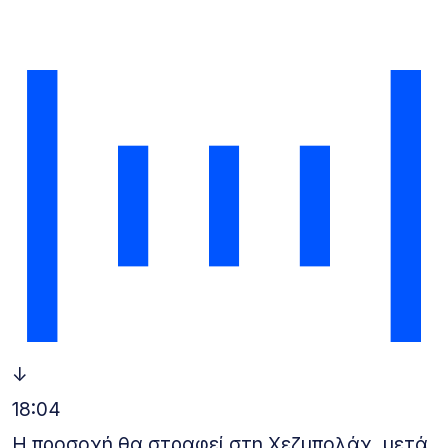
↓
18:04
Η προσοχή θα στραφεί στη Χεζμπολάχ, μετά