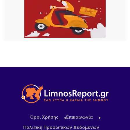
14 ΏΡΕΣ ΠΡΙΝ
Η Νατάσσα Μποφίλιου μάγεψε τη Λήμνο – Μια
αξέχαστη μουσική βραδιά στο Κοντοπούλι
19 ΏΡΕΣ ΠΡΙΝ
Iράν: Η συμφωνία με το Ομάν δεν σημαίνει πλήρες
άνοιγμα των Στενών του Ορμούζ – Προσωρινή η
νέα διαδρομή
19 ΏΡΕΣ ΠΡΙΝ
Κατσαφάδος για αποζημιώσεις πυρόπληκτων:
Ενίσχυση έως 1.000 ευρώ για κάθε τετραγωνικό
μέτρο για τα “κόκκινα” σπίτια – Στο κράτος τα
έξοδα κατεδάφισης
Όροι Χρήσης
Επικοινωνία
Πολιτική Προσωπικών Δεδομένων