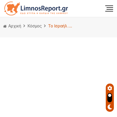
Αρχική
Κόσμος
Το Ισραήλ ανακοίνωσε ότι σκότωσε «τρομοκράτες» σε αεροπορική επιδρομή σε τζαμί στη Τζενίν – 4 Παλαιστίνιοι νεκροί στη Δ. Όχθη