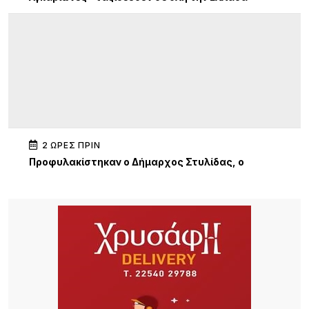
2 ΏΡΕΣ ΠΡΙΝ
Προφυλακίστηκαν ο Δήμαρχος Στυλίδας, ο
εργολάβος και ο ιδιοκτήτης της εταιρείας, μετά
από μαραθώνια απολογία, για την πυρκαγιά στη
Βοιωτία
13 ΏΡΕΣ ΠΡΙΝ
Μπίγαλης & Πωλίνα στη Λήμνο: Μια βραδιά γεμάτη
νοσταλγία, επιτυχίες και καλοκαιρινή διάθεση στο
Porto Myrina!