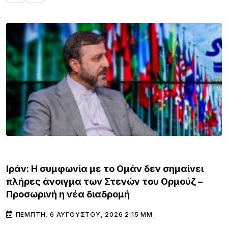
ΚΌΣΜΟΣ
82 χρόνια από το Ολοκαύτωμα των Ρομά: Η
«ξεχασμένη» γενοκτονία και η σφαγή της
2ας Αυγούστου