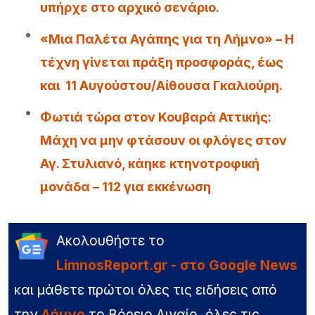
υπήρχε στο αρχικό σενάριο.
«Μια Παλέτα Αγάπης για τη Λήμνο» – Η
τέχνη γίνεται πράξη προσφοράς, έως
και 11 Αυγούστου/Αίθουσα Γκαλιούρη.
Φωτιά τώρα στον Κουβαρά Αττικής:
Μάχη να μην φτάσουν οι φλόγες στον
Αγ. Στυλιανό, κάηκε κτηνοτροφική
μονάδα – 112 για εκκένωση
Ακολουθήστε το
LimnosReport.gr - στο Google News
και μάθετε πρώτοι όλες τις ειδήσεις από
την
Λήμνο
το Βόρειο Αιγαίο, όλες τις