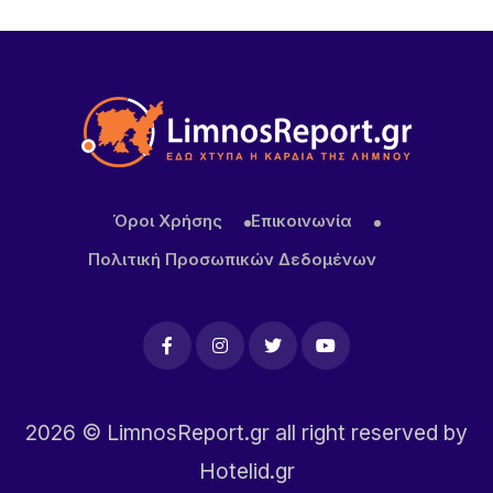
12 ΏΡΕΣ ΠΡΙΝ
Το τραγικό περιστατικό με το αγριογούρουνο
προβληματίζει – Μήπως ήρθε η ώρα να δούμε
σοβαρά και το ζήτημα των ελαφιών στη Λήμνο;
13 ΏΡΕΣ ΠΡΙΝ
Πρωτοφανές περιστατικό στον Μούδρο: Τρεις
διαρρήξεις καταστημάτων μέσα σε μία νύχτα
Όροι Χρήσης
Επικοινωνία
Πολιτική Προσωπικών Δεδομένων
2026
© LimnosReport.gr all right reserved by
Hotelid.gr