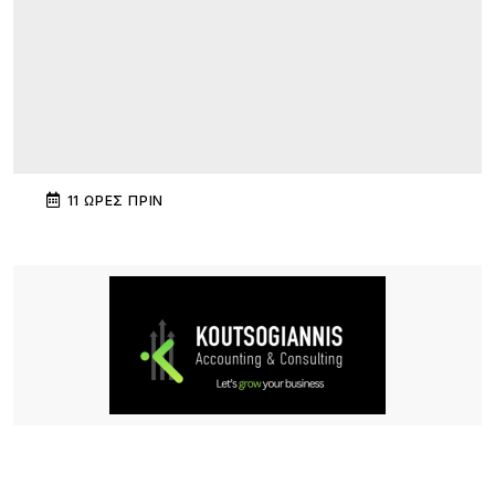
11 ΏΡΕΣ ΠΡΙΝ
Διεθνής κινητικότητα Erasmus+ εκπαιδευτικών
του ΕΠΑΛ Μύρινας στην Κίνα
11 ΏΡΕΣ ΠΡΙΝ
Λήμνος: Προγραμματισμένες διακοπές ρεύματος
11 ΏΡΕΣ ΠΡΙΝ
Πληρώνονται οι επιβάτες, παραμένουν
απλήρωτοι οι επιχειρηματίες: Τα δύο πρόσωπα
του Μεταφορικού Ισοδυνάμου