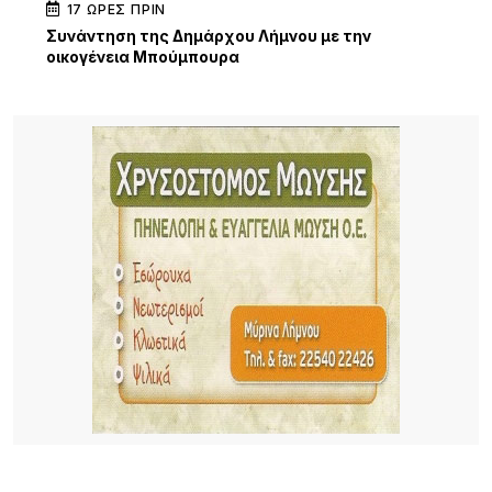
17 ΏΡΕΣ ΠΡΙΝ
Συνάντηση της Δημάρχου Λήμνου με την
οικογένεια Μπούμπουρα
17 ΏΡΕΣ ΠΡΙΝ
Σ.Α.Ε.Κ. Λήμνου: Μια χρονιά γεμάτη δράσεις,
συνεργασίες και διακρίσεις
21 ΏΡΕΣ ΠΡΙΝ
«Όταν η Αγάπη Πλημμυρίζει την Πόλη»: Συναυλία
ελπίδας, πίστης και προσφοράς από την Ιερά
Μητρόπολη Λήμνου
22 ΏΡΕΣ ΠΡΙΝ
Εθελοντές ένωσαν τις δυνάμεις τους για μια
καθαρότερη Αγία Βαρβάρα στη Λήμνο
22 ΏΡΕΣ ΠΡΙΝ
Αεροδρόμιο Αθήνας: Νέα άνοδος 4,7% στην
επιβατική κίνηση τον Ιούλιο – Στα 19,68 εκατ. οι