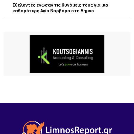
Εθελοντές ένωσαν τις δυνάμεις τους για μια
καθαρότερη Αγία Βαρβάρα στη Λήμνο
19 ΏΡΕΣ ΠΡΙΝ
Αεροδρόμιο Αθήνας: Νέα άνοδος 4,7% στην
επιβατική κίνηση τον Ιούλιο – Στα 19,68 εκατ. οι
επιβάτες στο επτάμηνο
22 ΏΡΕΣ ΠΡΙΝ
Όταν τα παιδιά γίνονται παράδειγμα: Συγκινητική
πρωτοβουλία αγάπης στη Νέα Μάδυτο
22 ΏΡΕΣ ΠΡΙΝ
Η Νατάσσα Μποφίλιου έφτασε στη Λήμνο – Θερμή
υποδοχή από τους αθλητές του ΑΟ Ηφαιστίας
πριν τη μεγάλη αποψινή συναυλία(Βίντεο)
22 ΏΡΕΣ ΠΡΙΝ
Τουρισμός για Όλους 2026: Σήμερα ανοίγει η
πλατφόρμα – Ποια ΑΦΜ προηγούνται στις