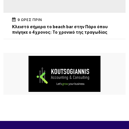
9 ΏΡΕΣ ΠΡΙΝ
Κλειστό σήμερα το beach bar στην Πάρο όπου
πνίγηκε ο 4χρονος: Το χρονικό της τραγωδίας
9 ΏΡΕΣ ΠΡΙΝ
13η Γιορτή Μελιού: Μια μεγάλη γιορτή γεμάτη
παράδοση, γεύσεις και ανθρώπους
9 ΏΡΕΣ ΠΡΙΝ
Τρεις συλλήψεις σε Λέσβο και Κορινθία για
πρόκληση πυρκαγιών από αμέλεια
9 ΏΡΕΣ ΠΡΙΝ
Καιρός: Ζέστη με 32 βαθμούς και ισχυροί βοριάδες
έως 7 μποφόρ σήμερα 9/8
23 ΏΡΕΣ ΠΡΙΝ