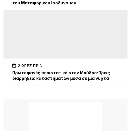
του Μεταφορικού Ισοδυνάμου
2 ΏΡΕΣ ΠΡΙΝ
Πρωτοφανές περιστατικό στον Μούδρο: Τρεις
διαρρήξεις καταστημάτων μέσα σε μία νύχτα
3 ΏΡΕΣ ΠΡΙΝ
Ο Ηρακλής Ατσικής προσκαλεί σε μια μεγάλη
καλοκαιρινή χοροεσπερίδα στην καρδιά του
χωριού
3 ΏΡΕΣ ΠΡΙΝ