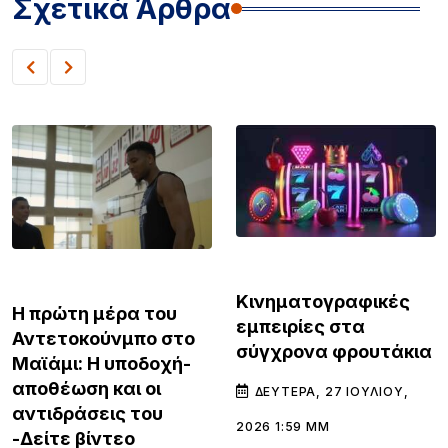
Σχετικά Άρθρα
GOSSIP & MEDIA
GOSSIP & MEDIA
Κινηματογραφικές
Η πρώτη μέρα του
εμπειρίες στα
Αντετοκούνμπο στο
σύγχρονα φρουτάκια
Μαϊάμι: Η υποδοχή-
αποθέωση και οι
ΔΕΥΤΈΡΑ, 27 ΙΟΥΛΊΟΥ,
αντιδράσεις του
2026 1:59 ΜΜ
-Δείτε βίντεο