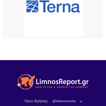
Για δεύτερη φορά φέτος ο Χρήστος Νέζος στη
Λήμνο – Οι φημισμένες «Μακαρόνες στς
Αγκαριώνες» ταξιδεύουν σε όλη την Ελλάδα
4 ΏΡΕΣ ΠΡΙΝ
Λουκέτα της ΑΑΔΕ σε επιχειρήσεις της Λήμνου
μετά από αιφνιδιαστικούς ελέγχους
4 ΏΡΕΣ ΠΡΙΝ
Προφυλακίστηκαν ο Δήμαρχος Στυλίδας, ο
εργολάβος και ο ιδιοκτήτης της εταιρείας, μετά
από μαραθώνια απολογία, για την πυρκαγιά στη
Βοιωτία
Όροι Χρήσης
Επικοινωνία