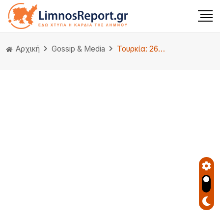
Αρχική
Gossip & Media
Τουρκία: 26χρονη Βρετανίδα πέθανε μετά από «βάρβαρη» επέμβαση ανόρθωσης γλουτών