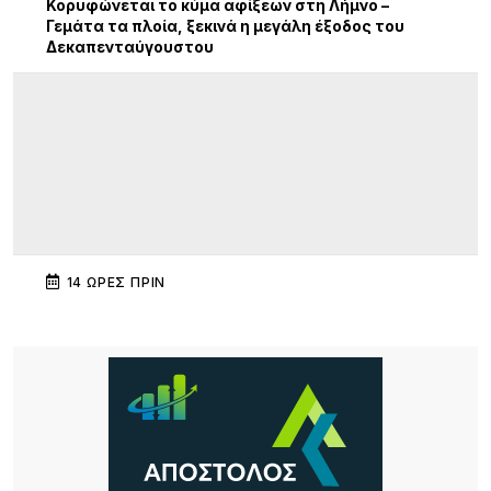
Κορυφώνεται το κύμα αφίξεων στη Λήμνο –
Γεμάτα τα πλοία, ξεκινά η μεγάλη έξοδος του
Δεκαπενταύγουστου
14 ΏΡΕΣ ΠΡΙΝ
Διεθνής κινητικότητα Erasmus+ εκπαιδευτικών
του ΕΠΑΛ Μύρινας στην Κίνα
14 ΏΡΕΣ ΠΡΙΝ
Λήμνος: Προγραμματισμένες διακοπές ρεύματος
14 ΏΡΕΣ ΠΡΙΝ
Πληρώνονται οι επιβάτες, παραμένουν