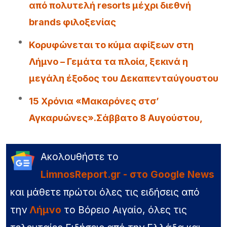
από πολυτελή resorts μέχρι διεθνή
brands φιλοξενίας
Κορυφώνεται το κύμα αφίξεων στη
Λήμνο – Γεμάτα τα πλοία, ξεκινά η
μεγάλη έξοδος του Δεκαπενταύγουστου
15 Χρόνια «Μακαρόνες στσ’
Αγκαρυώνες».Σάββατο 8 Αυγούστου,
Ακολουθήστε το
LimnosReport.gr - στο Google News
και μάθετε πρώτοι όλες τις ειδήσεις από
την
Λήμνο
το Βόρειο Αιγαίο, όλες τις