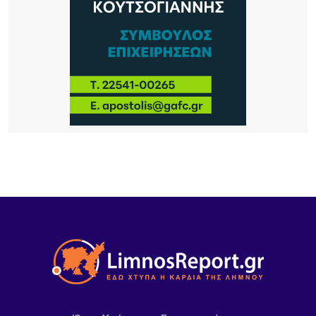
απλήρωτοι οι επιχειρηματίες: Τα δύο πρόσωπα
του Μεταφορικού Ισοδυνάμου
15 ΏΡΕΣ ΠΡΙΝ
Το τραγικό περιστατικό με το αγριογούρουνο
προβληματίζει – Μήπως ήρθε η ώρα να δούμε
σοβαρά και το ζήτημα των ελαφιών στη Λήμνο;
15 ΏΡΕΣ ΠΡΙΝ
Πρωτοφανές περιστατικό στον Μούδρο: Τρεις
διαρρήξεις καταστημάτων μέσα σε μία νύχτα