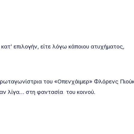
ε κατ’ επιλογήν, είτε λόγω κάποιου ατυχήματος,
η πρωταγωνίστρια του «Οπενχάιμερ» Φλόρενς Πιούκ
αν λίγα… στη φαντασία του κοινού.