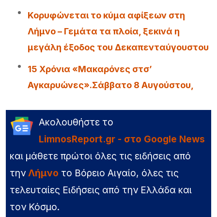
Κορυφώνεται το κύμα αφίξεων στη
Λήμνο – Γεμάτα τα πλοία, ξεκινά η
μεγάλη έξοδος του Δεκαπενταύγουστου
15 Χρόνια «Μακαρόνες στσ’
Αγκαρυώνες».Σάββατο 8 Αυγούστου,
Ακολουθήστε το
LimnosReport.gr - στο Google News
και μάθετε πρώτοι όλες τις ειδήσεις από
την
Λήμνο
το Βόρειο Αιγαίο, όλες τις
τελευταίες Ειδήσεις από την Ελλάδα και
τον Κόσμο.