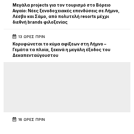
Μεγάλα projects για τον τουρισμό στο Βόρειο
Αιγαίο: Νέες ξενοδοχειακές επενδύσεις σε Λήμνο,
Λέσβο και Σάμο, από πολυτελή resorts μέχρι
διεθνή brands φιλοξενίας
13 ΏΡΕΣ ΠΡΙΝ
Κορυφώνεται το κύμα αφίξεων στη Λήμνο –
Γεμάτα τα πλοία, ξεκινά η μεγάλη έξοδος του
Δεκαπενταύγουστου
16 ΏΡΕΣ ΠΡΙΝ
Διεθνής κινητικότητα Erasmus+ εκπαιδευτικών
του ΕΠΑΛ Μύρινας στην Κίνα