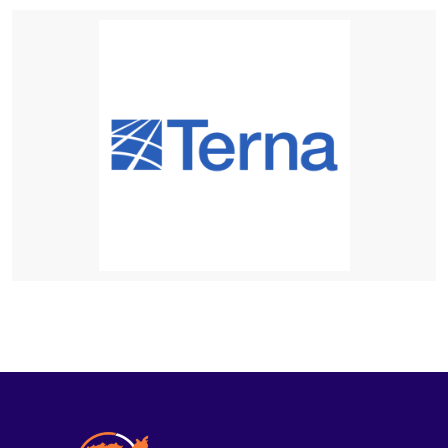
17 ΏΡΕΣ ΠΡΙΝ
Λήμνος: Προγραμματισμένες διακοπές ρεύματος
17 ΏΡΕΣ ΠΡΙΝ
Πληρώνονται οι επιβάτες, παραμένουν
απλήρωτοι οι επιχειρηματίες: Τα δύο πρόσωπα
του Μεταφορικού Ισοδυνάμου
18 ΏΡΕΣ ΠΡΙΝ
Το τραγικό περιστατικό με το αγριογούρουνο
προβληματίζει – Μήπως ήρθε η ώρα να δούμε
σοβαρά και το ζήτημα των ελαφιών στη Λήμνο;
18 ΏΡΕΣ ΠΡΙΝ
Πρωτοφανές περιστατικό στον Μούδρο: Τρεις
διαρρήξεις καταστημάτων μέσα σε μία νύχτα