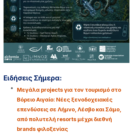
Ειδήσεις Σήμερα:
Μεγάλα projects για τον τουρισμό στο
Βόρειο Αιγαίο: Νέες ξενοδοχειακές
επενδύσεις σε Λήμνο, Λέσβο και Σάμο,
από πολυτελή resorts μέχρι διεθνή
brands φιλοξενίας