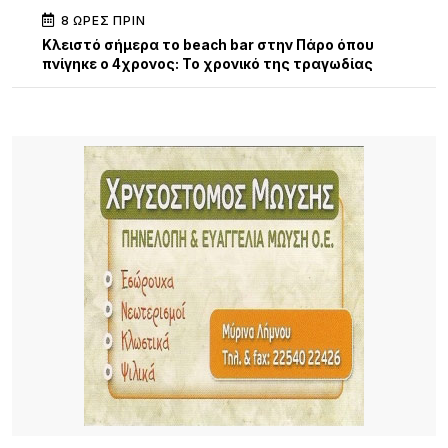
8 ΏΡΕΣ ΠΡΙΝ
Κλειστό σήμερα το beach bar στην Πάρο όπου
πνίγηκε ο 4χρονος: Το χρονικό της τραγωδίας
9 ΏΡΕΣ ΠΡΙΝ
13η Γιορτή Μελιού: Μια μεγάλη γιορτή γεμάτη
παράδοση, γεύσεις και ανθρώπους
9 ΏΡΕΣ ΠΡΙΝ
Τρεις συλλήψεις σε Λέσβο και Κορινθία για
πρόκληση πυρκαγιών από αμέλεια
9 ΏΡΕΣ ΠΡΙΝ
Καιρός: Ζέστη με 32 βαθμούς και ισχυροί βοριάδες
έως 7 μποφόρ σήμερα 9/8
23 ΏΡΕΣ ΠΡΙΝ
Αποκαθίσταται σταδιακά η υδροδότηση στο
Πλατύ