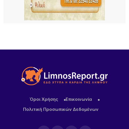
Το τραγικό περιστατικό με το αγριογούρουνο
προβληματίζει – Μήπως ήρθε η ώρα να δούμε
σοβαρά και το ζήτημα των ελαφιών στη Λήμνο;
18 ΏΡΕΣ ΠΡΙΝ
Πρωτοφανές περιστατικό στον Μούδρο: Τρεις
διαρρήξεις καταστημάτων μέσα σε μία νύχτα
Όροι Χρήσης
Επικοινωνία
Πολιτική Προσωπικών Δεδομένων