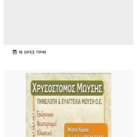
16 ΏΡΕΣ ΠΡΙΝ
Διεθνής κινητικότητα Erasmus+ εκπαιδευτικών
του ΕΠΑΛ Μύρινας στην Κίνα
17 ΏΡΕΣ ΠΡΙΝ
Λήμνος: Προγραμματισμένες διακοπές ρεύματος
17 ΏΡΕΣ ΠΡΙΝ
Πληρώνονται οι επιβάτες, παραμένουν
απλήρωτοι οι επιχειρηματίες: Τα δύο πρόσωπα
του Μεταφορικού Ισοδυνάμου
18 ΏΡΕΣ ΠΡΙΝ