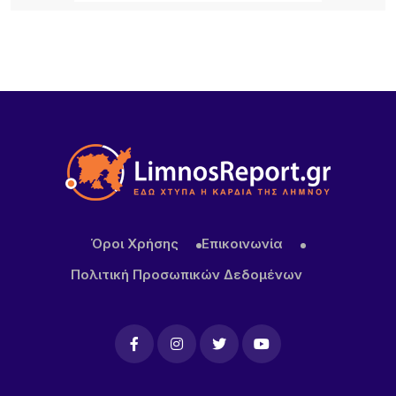
επίκεντρο των εξελίξεων
24 ΏΡΕΣ ΠΡΙΝ
Πανηγύρι στα Σβέρδια: Η Δάφνη κρατά ζωντανή
την παράδοση
Όροι Χρήσης
Επικοινωνία
Πολιτική Προσωπικών Δεδομένων