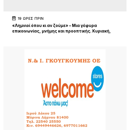
19 ΏΡΕΣ ΠΡΙΝ
«Λημνιοί όπου κι αν ζούμε» – Μια γέφυρα
επικοινωνίας, μνήμης και προοπτικής. Κυριακή,
19:30 Γυμνάσιο Λιβαδοχωρίου
22 ΏΡΕΣ ΠΡΙΝ
Σχέδια Βελτίωσης: Έρχονται επιδοτήσεις έως
70% για επενδύσεις αγροτών και συλλογικών
σχημάτων – Σημαντική ευκαιρία και για τη Λήμνο
22 ΏΡΕΣ ΠΡΙΝ
Κύκλος Ομιλιών για τα 100 χρόνια της Νέας
Κούταλης Ιστορία, προσωπικότητες και
συλλογική μνήμη 9, 10 Αυγούστου 2026 |
Αποθήκη, Μύρινα
24 ΏΡΕΣ ΠΡΙΝ
Νέα τουρκική πρόκληση στο Αιγαίο – Η Λήμνος στο