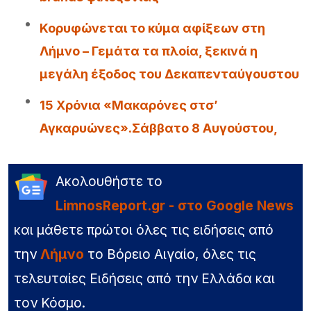
Κορυφώνεται το κύμα αφίξεων στη
Λήμνο – Γεμάτα τα πλοία, ξεκινά η
μεγάλη έξοδος του Δεκαπενταύγουστου
15 Χρόνια «Μακαρόνες στσ’
Αγκαρυώνες».Σάββατο 8 Αυγούστου,
Ακολουθήστε το
LimnosReport.gr - στο Google News
και μάθετε πρώτοι όλες τις ειδήσεις από
την
Λήμνο
το Βόρειο Αιγαίο, όλες τις
τελευταίες Ειδήσεις από την Ελλάδα και
τον Κόσμο.