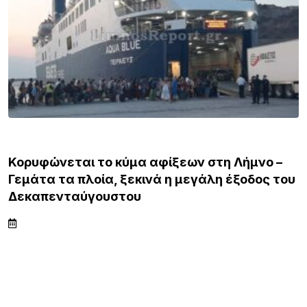
ΛΗΜΝΟΣ
15 Χρόνια «Μακαρόνες στσ’
Αγκαρυώνες».Σάββατο 8 Αυγούστου,