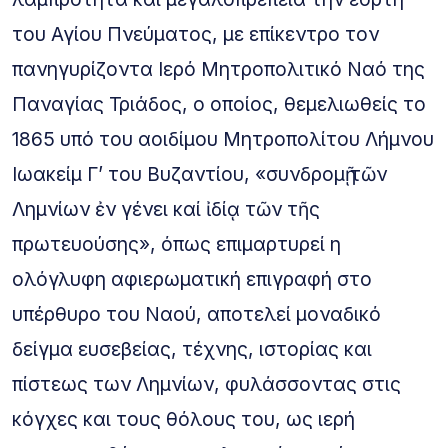
του Αγίου Πνεύματος, με επίκεντρο τον
πανηγυρίζοντα Ιερό Μητροπολιτικό Ναό της
Παναγίας Τριάδος, ο οποίος, θεμελιωθείς το
1865 υπό του αοιδίμου Μητροπολίτου Λήμνου
Ιωακείμ Γ’ του Βυζαντίου, «συνδρομῇ τῶν
Λημνίων ἐν γένει καί ἰδίᾳ τῶν τῆς
πρωτευούσης», όπως επιμαρτυρεί η
ολόγλυφη αφιερωματική επιγραφή στο
υπέρθυρο του Ναού, αποτελεί μοναδικό
δείγμα ευσεβείας, τέχνης, ιστορίας και
πίστεως των Λημνίων, φυλάσσοντας στις
κόγχες και τους θόλους του, ως ιερή