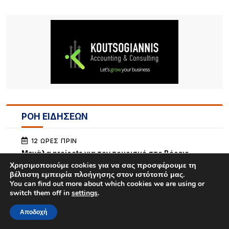
ΡΟΗ ΕΙΔΗΣΕΩΝ
12 ΏΡΕΣ ΠΡΙΝ
Μεγάλα projects για τον τουρισμό στο Βόρειο
Αιγαίο: Νέες ξενοδοχειακές επενδύσεις σε Λήμνο,
Χρησιμοποιούμε cookies για να σας προσφέρουμε τη
Λέσβο και Σάμο, από πολυτελή resorts μέχρι
βέλτιστη εμπειρία πλοήγησης στον ιστότοπό μας.
διεθνή brands φιλοξενίας
You can find out more about which cookies we are using or
switch them off in
settings
.
15 ΏΡΕΣ ΠΡΙΝ
Αποδοχή
Κορυφώνεται το κύμα αφίξεων στη Λήμνο –